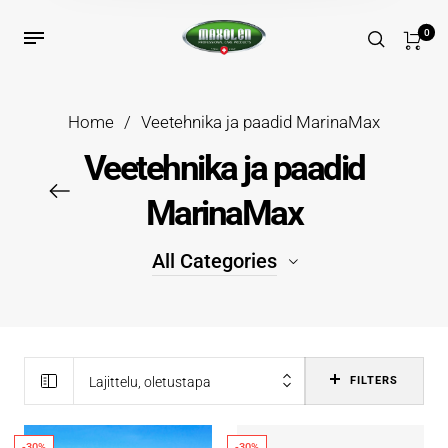
0
Home
/
Veetehnika ja paadid MarinaMax
Veetehnika ja paadid
MarinaMax
All Categories
Gelcoat kaitse
Gelcoat-kevythuolto
Lajittelu, oletustapa
FILTERS
Gelcoatin-rutiinihuolto
-30%
-30%