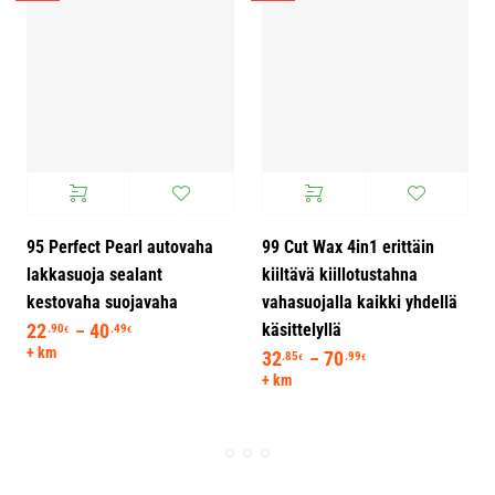
-30%
-30%
95 Perfect Pearl autovaha
99 Cut Wax 4in1 erittäin
lakkasuoja sealant
kiiltävä kiillotustahna
kestovaha suojavaha
vahasuojalla kaikki yhdellä
käsittelyllä
22
40
Hintaluokka: 22.90€ - 40.49€
.90
.49
–
€
€
+ km
32
70
Hintaluokka: 32.
.85
.99
–
€
€
+ km