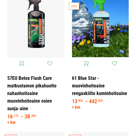
Hot
57EU Botox Flash Care
61 Blue Star -
matkustamon pikahuolto
muovinhoitoaine
nahanhoitoaine
rengaskiilto kuminhoitoaine
muovinhoitoaine osien
13
442
Hintaluokka: 13
.42
.03
–
€
€
+ km
suoja-aine
16
38
Hintaluokka: 16.17€ - 38.34€
.17
.34
–
€
€
+ km