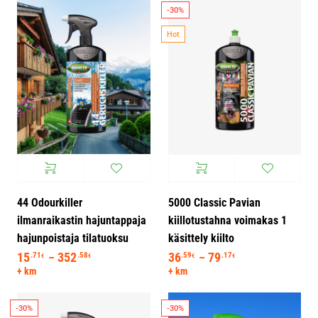
-30%
Hot
44 Odourkiller
5000 Classic Pavian
ilmanraikastin hajuntappaja
kiillotustahna voimakas 1
hajunpoistaja tilatuoksu
käsittely kiilto
15
352
Hintaluokka: 15.71€ - 352.58€
36
79
Hintaluokka: 36.
.71
.58
.59
.17
–
–
€
€
€
€
+ km
+ km
-30%
-30%