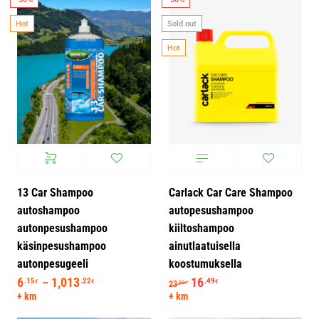
Hajunpoisto
Hot
Sold out
Moottoritilan suojaus
Hot
Nahan hoito ja suojaus
Nahan puhdistus
Näyttelyviimeistely
Ohjaamon huolto ja suojaus
Ohjaamon pesu
13 Car Shampoo
Carlack Car Care Shampoo
Shampoopesu
autoshampoo
autopesushampoo
autonpesushampoo
kiiltoshampoo
Tiikkikannen puhdistus
käsinpesushampoo
ainutlaatuisella
autonpesugeeli
koostumuksella
6
1,013
Hintaluokka: 6.15€ - 1,013.22€
Alkuperäinen hinta oli: 23.
16
Nykyinen hinta on: 1
.15
.22
.49
–
€
€
€
23
.55
€
+ km
+ km