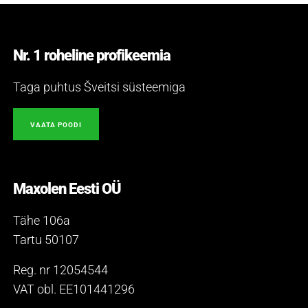
Nr. 1 roheline profikeemia
Taga puhtus Šveitsi süsteemiga
VAATA POODI
Maxolen Eesti OÜ
Tähe 106a
Tartu 50107