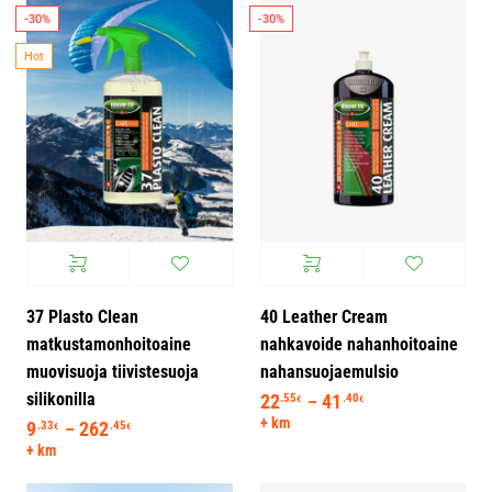
-30%
-30%
Hot
37 Plasto Clean
40 Leather Cream
matkustamonhoitoaine
nahkavoide nahanhoitoaine
muovisuoja tiivistesuoja
nahansuojaemulsio
silikonilla
22
41
Hintaluokka: 22.
.55
.40
–
€
€
+ km
9
262
Hintaluokka: 9.33€ - 262.45€
.33
.45
–
€
€
+ km