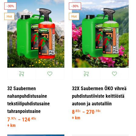
-30%
-30%
Hot
Hot
32 Saubermen
32X Saubermen ÖKO vihreä
nahanpuhdistusaine
puhdistustiiviste keittiöstä
tekstiilipuhdistusaine
autoon ja autotalliin
tahranpoistoaine
8
270
Hintaluokka: 8.0
.02
.10
–
€
€
+ km
7
124
Hintaluokka: 7.97€ - 124.45€
.97
.45
–
€
€
+ km