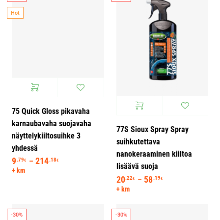
-30%
-30%
Hot
75 Quick Gloss pikavaha
77S Sioux Spray Spray
karnaubavaha suojavaha
suihkutettava
näyttelykiiltosuihke 3
nanokeraaminen kiiltoa
yhdessä
lisäävä suoja
9
214
Hintaluokka: 9.79€ - 214.18€
20
58
Hintaluokka: 20.
.79
.18
.22
.19
–
–
€
€
€
€
+ km
+ km