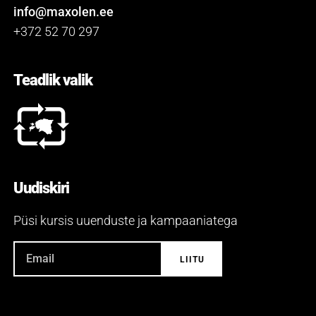
Reg. nr 12054544
VAT obl. EE101441296
info@maxolen.ee
+372 52 70 297
Teadlik valik
Uudiskiri
Püsi kursis uuenduste ja kampaaniatega