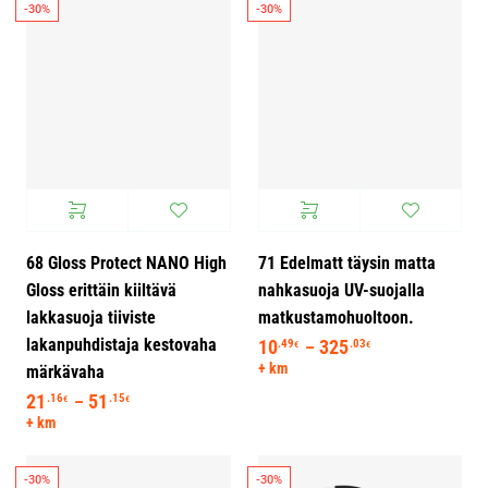
-30%
-30%
68 Gloss Protect NANO High
71 Edelmatt täysin matta
Gloss erittäin kiiltävä
nahkasuoja UV-suojalla
lakkasuoja tiiviste
matkustamohuoltoon.
lakanpuhdistaja kestovaha
10
325
Hintaluokka: 10
.49
.03
–
€
€
+ km
märkävaha
21
51
Hintaluokka: 21.16€ - 51.15€
.16
.15
–
€
€
+ km