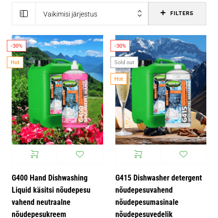
Vaikimisi järjestus
FILTERS
-30%
-30%
Hot
Sold out
Hot
G400 Hand Dishwashing
G415 Dishwasher detergent
Liquid käsitsi nõudepesu
nõudepesuvahend
vahend neutraalne
nõudepesumasinale
nõudepesukreem
nõudepesuvedelik