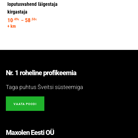
loputusvahend läigestaja
kirgastaja
10
58
Hinnavahemik: 10.49€ kuni 58.50€
.49
.50
–
€
€
+ km
Nr. 1 roheline profikeemia
Taga puhtus Šveitsi süsteemiga
VAATA POODI
Maxolen Eesti OÜ