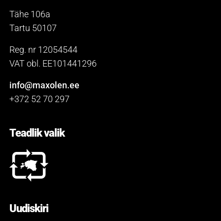
Tähe 106a
Tartu 50107
Reg. nr 12054544
VAT obl. EE101441296
info@maxolen.ee
+372 52 70 297
Teadlik valik
Uudiskiri