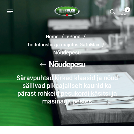
0
/
/
Home
ePood
/
Toidutööstus ja majutus GafoMax
Nõudepesu
Nõudepesu
Säravpuhtad kirkad klaasid ja nõud
säilivad pikaajaliselt kaunid ka
pärast rohkeid pesukordi käsitsi ja
masinaga pestes