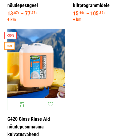
nõudepesugeel
kiirprogrammidele
13
77
Hinnavahemik: 13.87€ kuni 77.97€
15
105
Hinnavahemik: 1
.87
.97
.90
.53
–
–
€
€
€
€
+ km
+ km
-30%
Hot
G420 Gloss Rinse Aid
nõudepesumasina
kuivatusvahend