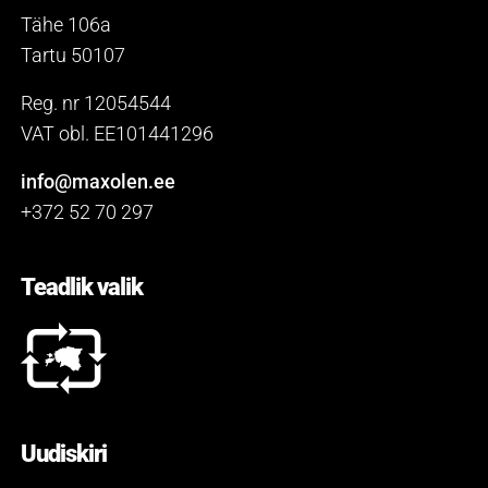
Tähe 106a
Tartu 50107
Reg. nr 12054544
VAT obl. EE101441296
info@maxolen.ee
+372 52 70 297
Teadlik valik
Uudiskiri