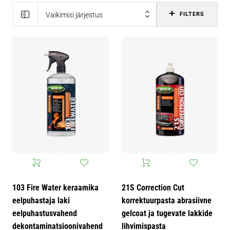
Vaikimisi järjestus
FILTERS
103 Fire Water keraamika
21S Correction Cut
eelpuhastaja laki
korrektuurpasta abrasiivne
eelpuhastusvahend
gelcoat ja tugevate lakkide
dekontaminatsioonivahend
lihvimispasta