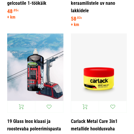
gelcoatile 1-töökäik
keraamilistele uv nano
lakkidele
48
.05
€
+ km
58
.03
€
+ km
19 Glass Inox klaasi ja
Carlack Metal Care 3in1
roostevaba poleerimispasta
metallide hooldusvaha