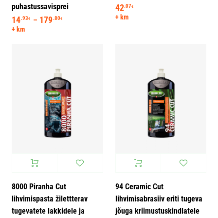
puhastussavisprei
42
.07
€
+ km
14
179
Hinnavahemik: 14.93€ kuni 179.80€
.93
.80
–
€
€
+ km
8000 Piranha Cut
94 Ceramic Cut
lihvimispasta žilettterav
lihvimisabrasiiv eriti tugeva
tugevatete lakkidele ja
jõuga kriimustuskindlatele