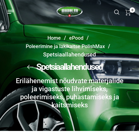
0
/
/
Home
ePood
/
Poleerimine ja lakikaitse PolishMax
Spetsiaallahendused
Spetsiaallahendused
Erilähenemist nõudvate materjalide
ja vigastuste lihvimiseks,
poleerimiseks, puhastamiseks ja
kaitsmiseks