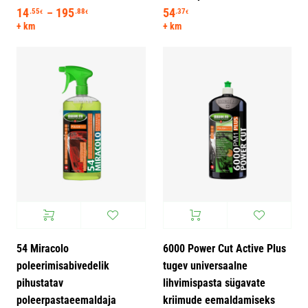
14
195
Hinnavahemik: 14.55€ kuni 195.88€
54
.55
.88
.37
–
€
€
€
+ km
+ km
54 Miracolo
6000 Power Cut Active Plus
poleerimisabivedelik
tugev universaalne
pihustatav
lihvimispasta sügavate
poleerpastaeemaldaja
kriimude eemaldamiseks