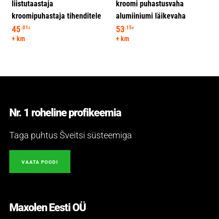
liistutaastaja
kroomi puhastusvaha
kroomipuhastaja tihenditele
alumiiniumi läikevaha
45
53
.01
.15
€
€
+ km
+ km
Nr. 1 roheline profikeemia
Taga puhtus Šveitsi süsteemiga
VAATA POODI
Maxolen Eesti OÜ