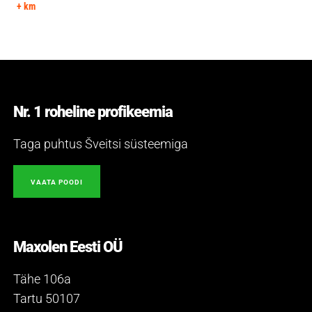
+ km
Nr. 1 roheline profikeemia
Taga puhtus Šveitsi süsteemiga
VAATA POODI
Maxolen Eesti OÜ
Tähe 106a
Tartu 50107