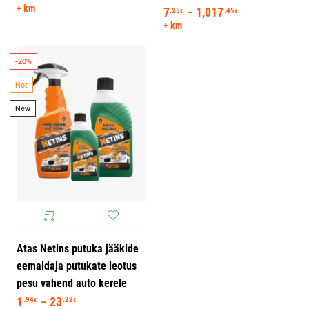
+ km
7
1,017
Hinnavahemik: 
.25
.45
–
€
€
+ km
-20%
Hot
New
Atas Netins putuka jääkide
eemaldaja putukate leotus
pesu vahend auto kerele
1
23
Hinnavahemik: 1.94€ kuni 23.22€
.94
.22
–
€
€