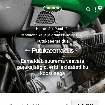
0
/
/
Home
ePood
/
Mototehnika ja jalgratas BikeMax
Putukaeemaldus
Putukaeemaldus
Eemaldab suurema vaevata
putukajäägid, eriti lakisäästliku
koostisega