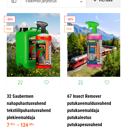
Vaikimisi järjestus
FILTERS
-30%
-30%
Hot
Hot
32 Saubermen
67 Insect Remover
nahapuhastusvahend
putukaeemaldusvahend
tekstiilipuhastusvahend
putukaeemaldaja
plekieemaldaja
putukaleotus
putukapesuvahend
7
124
Hinnavahemik: 7.97€ kuni 124.45€
.97
.45
–
€
€