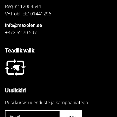
Reg. nr 12054544
VAT obl. EE101441296
info@maxolen.ee
+372 52 70 297
Teadlik valik
Uudiskiri
Püsi kursis uuenduste ja kampaaniatega