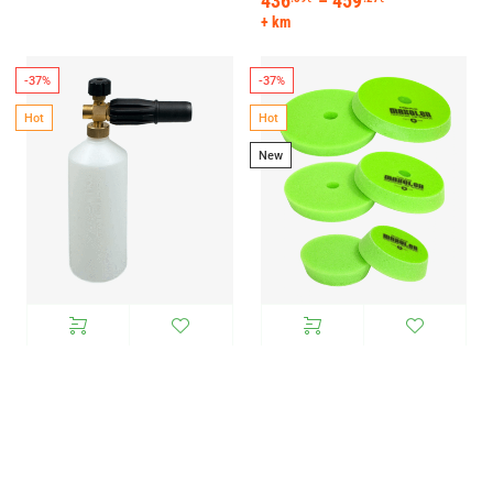
436
459
–
+ km
-37%
-37%
Hot
Hot
New
FoamGunHP 1L vahupüstol
FoamPadGreenHard 75mm
pesupüstol vahukahur
125mm 155mm
survepesurile
poleerimispadi poroloon
poleerimisketas tugev
46
46
Hinnavahemik: 46.20€ kuni 46.32€
.20
.32
–
€
€
+ km
3
9
Hinnavahemik: 3.48€
.48
.25
–
€
€