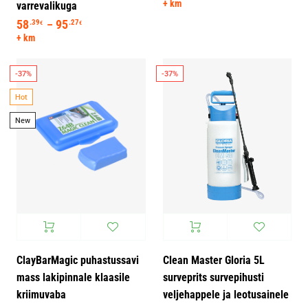
+ km
varrevalikuga
58
95
Hinnavahemik: 58.39€ kuni 95.27€
.39
.27
–
€
€
+ km
-37%
-37%
Hot
New
ClayBarMagic puhastussavi
Clean Master Gloria 5L
mass lakipinnale klaasile
surveprits survepihusti
kriimuvaba
veljehappele ja leotusainele