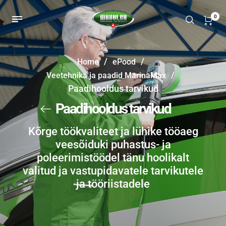
0
/
/
Home
ePood
/
Veetehnika ja paadid MarinaMax
Paadihooldus tarvikud
Paadihooldus tarvikud
Kõrge töökvaliteet ja lühike tööaeg
veesõiduki puhastus- ja
poleerimistöödel tänu hoolikalt
valitud ja vastupidavatele tarvikutele
ja tööriistadele