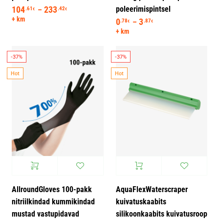
poleerimispintsel
104
233
Hinnavahemik: 104.61€ kuni 233.42€
.61
.42
–
€
€
+ km
0
3
Hinnavahemik: 0.78€
.78
.87
–
€
€
+ km
-37%
-37%
Hot
Hot
AllroundGloves 100-pakk
AquaFlexWaterscraper
nitriilkindad kummikindad
kuivatuskaabits
mustad vastupidavad
silikoonkaabits kuivatusroop