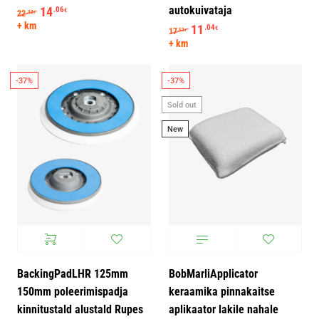
autokuivataja
Algne hind oli: 22.32€.
14
Praegune hind on: 14.06€.
.06
€
22
.32
€
+ km
Algne hind oli: 17.52€.
11
Praegune hind on: 11
.04
€
17
.52
€
+ km
-37%
-37%
Sold out
New
BackingPadLHR 125mm
BobMarliApplicator
150mm poleerimispadja
keraamika pinnakaitse
kinnitustald alustald Rupes
aplikaator lakile nahale