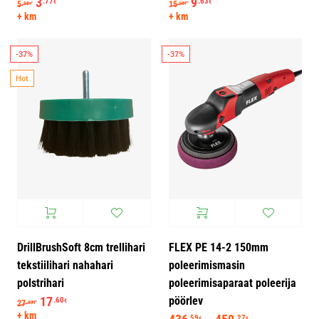
Algne hind oli: 5.98€.
3
Praegune hind on: 3.77€.
Algne hind oli: 15.28€.
9
Praegune hind on: 9.6
.77
.63
€
€
5
15
.98
.28
€
€
+ km
+ km
-37%
-37%
Hot
DrillBrushSoft 8cm trellihari
FLEX PE 14-2 150mm
tekstiilihari nahahari
poleerimismasin
polstrihari
poleerimisaparaat poleerija
pöörlev
Algne hind oli: 27.93€.
17
Praegune hind on: 17.60€.
.60
€
27
.93
€
+ km
Hinnavahemik:
.59
.27
€
€