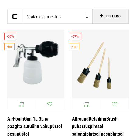
Vaikimisi järjestus
FILTERS
-37%
-37%
Hot
Hot
AirFoamGun 1L 3L ja
AllroundDetailingBrush
paagita suruõhu vahupüstol
puhastuspintsel
pesupüstol
salongipintsel pesupintsel