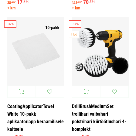
Algne hind oli: 28.28€.
17
Praegune hind on: 17.75€.
Algne hind oli: 111.57€.
70
Praegune hind on: 7
.75
.29
€
€
28
111
.28
.57
€
€
+ km
+ km
-37%
-37%
Hot
CoatingApplicatorTowel
DrillBrushMediumSet
White 10-pakk
trellihari vaibahari
aplikaatorlapp keraamilisele
polstrihari kiirtöötlushari 4-
kaitsele
komplekt