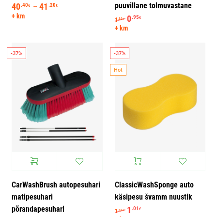
puuvillane tolmuvastane
40
41
Hinnavahemik: 40.40€ kuni 41.20€
.40
.20
–
€
€
+ km
Algne hind oli: 1.50€.
0
Praegune hind on: 0.95
.95
€
1
.50
€
+ km
-37%
-37%
Hot
CarWashBrush autopesuhari
ClassicWashSponge auto
matipesuhari
käsipesu švamm nuustik
põrandapesuhari
Algne hind oli: 1.60€.
1
Praegune hind on: 1.01
.01
€
1
.60
€