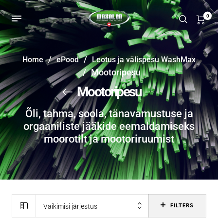
0
/
/
Home
ePood
Leotus ja välispesu WashMax
/
Mootoripesu
Mootoripesu
Õli, tahma, soola, tänavamustuse ja
orgaaniliste jääkide eemaldamiseks
moorotilt ja mootoriruumist
Vaikimisi järjestus
FILTERS