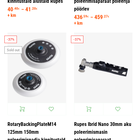
kinnitustald alustald Rupes
poleerimisaparaat poleerija
pöörlev
40
41
Hinnavahemik: 40.40€ kuni 41.20€
.40
.20
–
€
€
+ km
436
459
Hinnavahemik:
.59
.27
–
€
€
+ km
-37%
-37%
Sold out
RotaryBackingPlateM14
Rupes Ibrid Nano 30mm aku
125mm 150mm
poleerimismasin
poleerimispadja kinnitustald
poleerimisaparaat