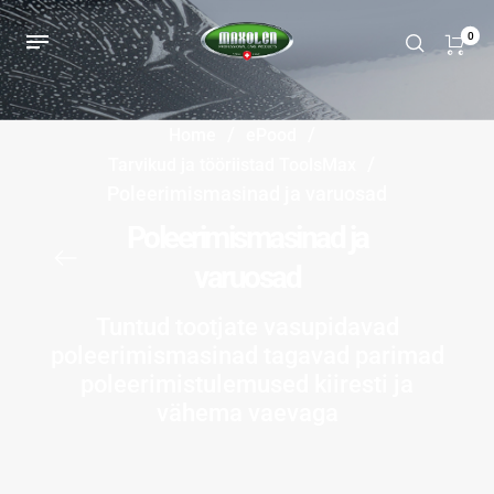
0
/
/
Home
ePood
/
Tarvikud ja tööriistad ToolsMax
Poleerimismasinad ja varuosad
Poleerimismasinad ja
varuosad
Tuntud tootjate vasupidavad
poleerimismasinad tagavad parimad
poleerimistulemused kiiresti ja
vähema vaevaga