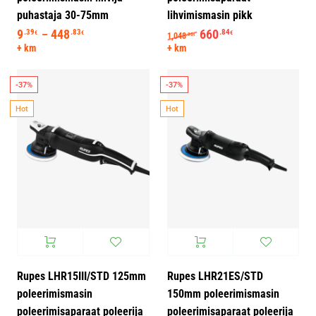
puhastaja 30-75mm
lihvimismasin pikk
9
448
Hinnavahemik: 9.39€ kuni 448.83€
Algne hind oli: 1,048.95€
660
Praegune hind on
.39
.83
.84
–
€
€
€
1,048
.95
€
+ km
+ km
-37%
-37%
Hot
Hot
Rupes LHR15III/STD 125mm
Rupes LHR21ES/STD
poleerimismasin
150mm poleerimismasin
poleerimisaparaat poleerija
poleerimisaparaat poleerija