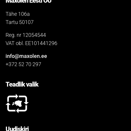
Maxolen Eesti OÜ
Tähe 106a
Tartu 50107
Reg. nr 12054544
VAT obl. EE101441296
info@maxolen.ee
+372 52 70 297
Teadlik valik
Uudiskiri