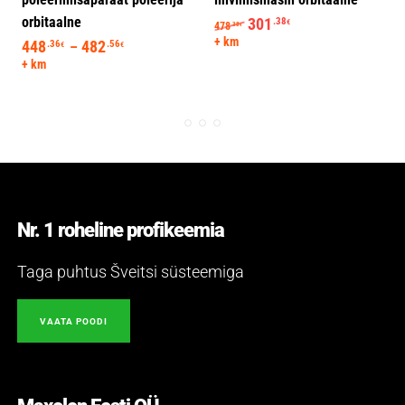
orbitaalne
Algne hind oli: 478.38€.
301
Praegune hind on: 
.38
€
478
.38
€
+ km
448
482
Hinnavahemik: 448.36€ kuni 482.56€
.36
.56
–
€
€
+ km
Nr. 1 roheline profikeemia
Taga puhtus Šveitsi süsteemiga
VAATA POODI