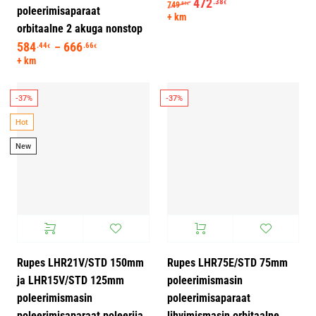
Algne hind oli: 749.81€.
472
Praegune hind on: 
.38
€
749
.81
€
poleerimisaparaat
+ km
orbitaalne 2 akuga nonstop
584
666
Hinnavahemik: 584.44€ kuni 666.66€
.44
.66
–
€
€
+ km
-37%
-37%
Hot
New
Rupes LHR21V/STD 150mm
Rupes LHR75E/STD 75mm
ja LHR15V/STD 125mm
poleerimismasin
poleerimismasin
poleerimisaparaat
poleerimisaparaat poleerija
lihvimismasin orbitaalne