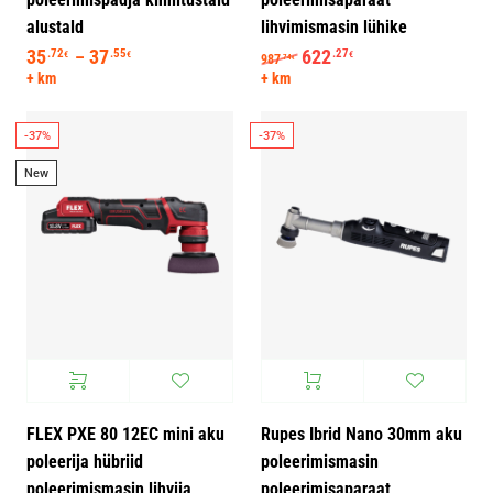
alustald
lihvimismasin lühike
35
37
Hinnavahemik: 35.72€ kuni 37.55€
Algne hind oli: 987.74€.
622
Praegune hind on: 
.72
.55
.27
–
€
€
€
987
.74
€
+ km
+ km
-37%
-37%
New
FLEX PXE 80 12EC mini aku
Rupes Ibrid Nano 30mm aku
poleerija hübriid
poleerimismasin
poleerimismasin lihvija
poleerimisaparaat