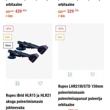
orbitaalne
orbitaalne
Algne hind oli: 697.83€.
439
Praegune hind on: 439.63€.
Algne hind oli: 523.43€.
329
Praegune hind on: 
.63
.76
€
€
697
523
.83
.43
€
€
+ km
+ km
-37%
-37%
Hot
Hot
New
Rupes LHR21III/STD 150mm
poleerimismasin
Rupes iBrid HLR15 ja HLR21
poleerimisaparaat poleerija
akuga poleerimismasin
orbitaalne
juhtmevaba