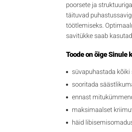
poorsete ja struktuuriga
täituvad puhastussavig
töötlemiseks. Optimaal
savitükke saab kasutad
Toode on õige Sinule k
süvapuhastada kõiki 
sooritada säästlikuma
ennast mitukümmend a
maksimaalset kriimuv
häid libisemisomadus