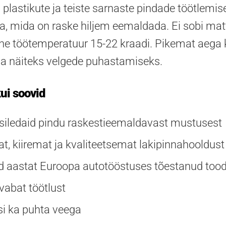
 plastikute ja teiste sarnaste pindade töötlemis
a, mida on raske hiljem eemaldada. Ei sobi mat
ne töötemperatuur 15-22 kraadi. Pikemat aega
a näiteks velgede puhastamiseks.
ui soovid
siledaid pindu raskestieemaldavast mustusest
t, kiiremat ja kvaliteetsemat lakipinnahooldust
astat Euroopa autotööstuses tõestanud toodet
abat töötlust
i ka puhta veega