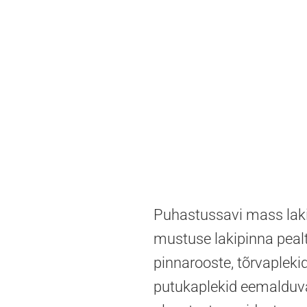
Puhastussavi mass laki
mustuse lakipinna pealt 
pinnarooste, tõrvaplekid
putukaplekid eemalduvad