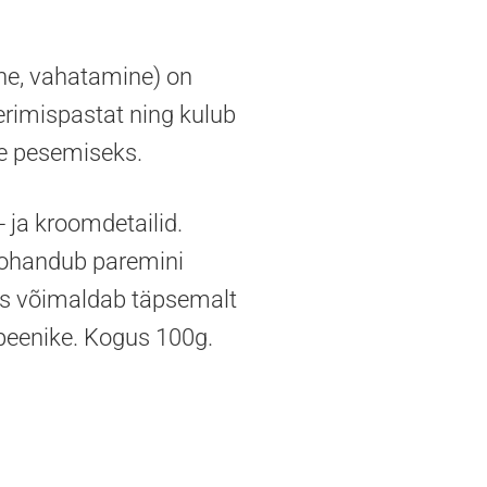
ne, vahatamine) on
erimispastat ning kulub
te pesemiseks.
- ja kroomdetailid.
kohandub paremini
ss võimaldab täpsemalt
 peenike. Kogus 100g.