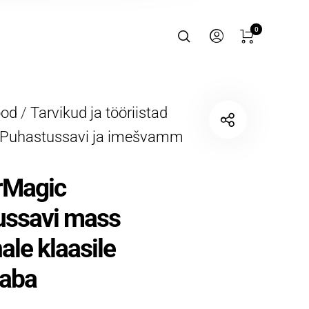
0
ood
/
Tarvikud ja tööriistad
Puhastussavi ja imešvamm
rMagic
ussavi mass
ale klaasile
vaba