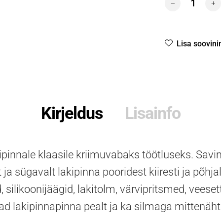
Lisa soovini
Kirjeldus
Lisainfo
pinnale klaasile kriimuvabaks töötluseks. Sa
ja sügavalt lakipinna pooridest kiiresti ja põhj
, silikoonijäägid, lakitolm, värvipritsmed, veeset
 lakipinnapinna pealt ja ka silmaga mittenähta