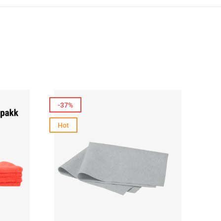
-37%
-3
Hot
Hot