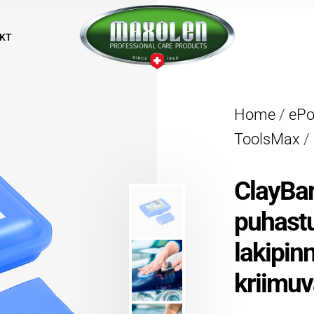
KT
Home
/
eP
ToolsMax
/
ClayBa
puhast
lakipinn
kriimu