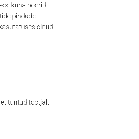
eks, kuna poorid
tide pindade
 kasutatuses olnud
 tuntud tootjalt