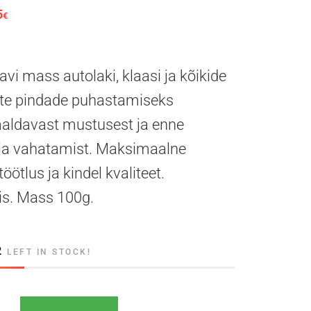
5
hind oli: 28.28€.
Praegune hind on: 17.75€.
€
vi mass autolaki, klaasi ja kõikide
date pindade puhastamiseks
aldavast mustusest ja enne
 ja vahatamist. Maksimaalne
öötlus ja kindel kvaliteet.
bis. Mass 100g.
2
LEFT IN STOCK!
hastussavi mass lakipinnale klaasile kriimuvaba kogus