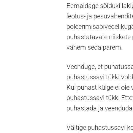
Eemaldage sõiduki lakip
leotus- ja pesuvahendi
poleerimisabivedelikuga 
puhastatavate niiskete 
vähem seda parem.
Veenduge, et puhatussa
puhastussavi tükki vol
Kui puhast külge ei ole 
puhastussavi tükk. Ett
puhastada ja veenduda 
Vältige puhastussavi k