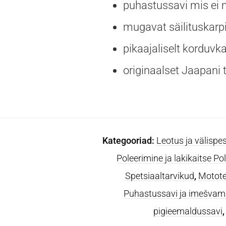
puhastussavi mis ei m
mugavat säilituskarp
pikaajaliselt korduvk
originaalset Jaapani t
Kategooriad:
Leotus ja välis
Poleerimine ja lakikaitse P
Spetsiaaltarvikud
,
Motote
Puhastussavi ja imešva
pigieemaldussavi