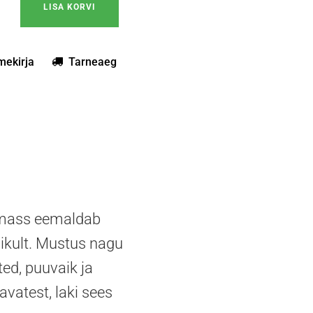
LISA KORVI
mekirja
Tarneaeg
vimass eemaldab
alikult. Mustus nagu
ted, puuvaik ja
vatest, laki sees