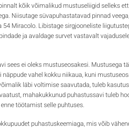
innalt kõik võimalikud mustuseliigid selleks e
tega. Niisutage süvapuhastatavad pinnad veeg
54 Miracolo. Libistage sirgjooneliste liigutuste
pindade ja avaldage survet vastavalt vajadusele
vi sees ei oleks mustuseosakesi. Mustusega t
di näppude vahel kokku niikaua, kuni mustuseos
võimalik läbi voltimise saavutada, tuleb kasutus
evaatust, mahakukkunud puhastussavi tuleb hool
enne töötamist selle puhtuses.
okkupuudet puhastuskeemiaga, mis võib vähendab