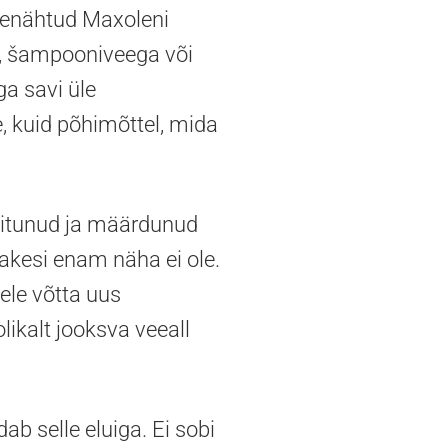
ttenähtud Maxoleni
a, šampooniveega või
ga savi üle
, kuid põhimõttel, mida
äitunud ja määrdunud
akesi enam näha ei ole.
ele võtta uus
ikalt jooksva veeall
 selle eluiga. Ei sobi