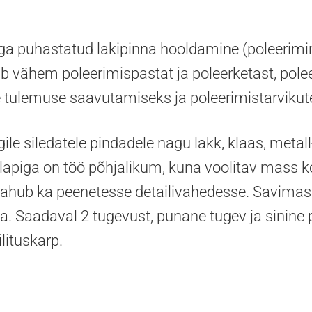
ga puhastatud lakipinna hooldamine (poleerimi
ub vähem poleerimispastat ja poleerketast, pole
 tulemuse saavutamiseks ja poleerimistarviku
le siledatele pindadele nagu lakk, klaas, metall
lapiga on töö põhjalikum, kuna voolitav mass 
mahub ka peenetesse detailivahedesse. Savima
a. Saadaval 2 tugevust, punane tugev ja sinine
lituskarp.