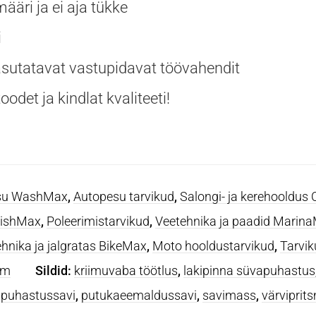
ääri ja ei aja tükke
i
asutatavat vastupidavat töövahendit
oodet ja kindlat kvaliteeti!
pesu WashMax
,
Autopesu tarvikud
,
Salongi- ja kerehooldus
olishMax
,
Poleerimistarvikud
,
Veetehnika ja paadid Marin
hnika ja jalgratas BikeMax
,
Moto hooldustarvikud
,
Tarvik
mm
Sildid:
kriimuvaba töötlus
,
lakipinna süvapuhastus
,
puhastussavi
,
putukaeemaldussavi
,
savimass
,
värviprit