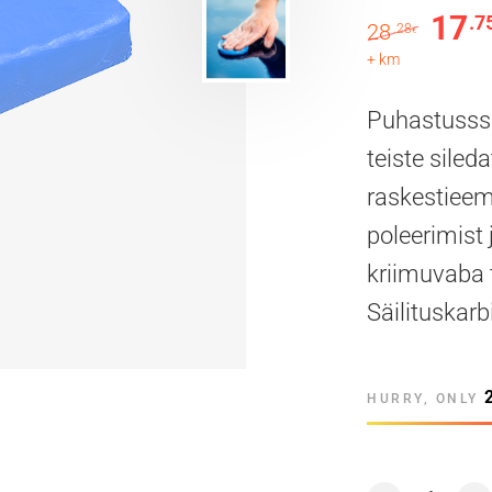
17
.7
Algne 
28
.28
€
+ km
Puhastusssa
teiste sile
raskestieem
poleerimist
kriimuvaba t
Säilituskar
HURRY, ONLY
ClayBarMagic pu