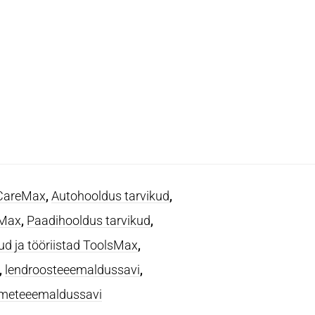
 CareMax
,
Autohooldus tarvikud
,
aMax
,
Paadihooldus tarvikud
,
ud ja tööriistad ToolsMax
,
,
lendroosteeemaldussavi
,
smeteeemaldussavi