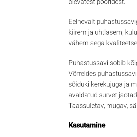
olevatest pooridest.
Eelnevalt puhastussavi
kiirem ja ühtlasem, kul
vähem aega kvaliteetse
Puhastussavi sobib kõigi
Võrreldes puhastussavi
sõiduki kerekujuga ja 
avaldatud survet jaotad
Taassuletav, mugav, säi
Kasutamine