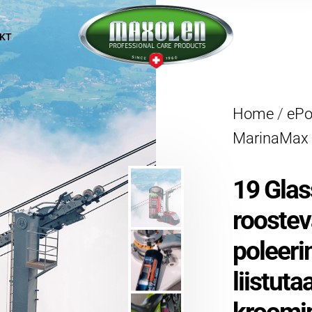
KT
Home
/
eP
MarinaMax
19 Glass
rooste
poleeri
liistuta