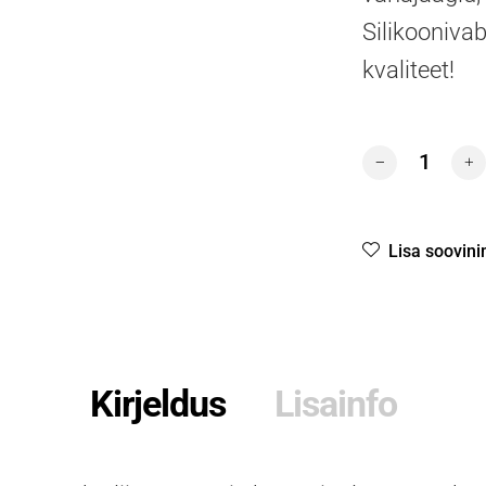
Silikooniva
kvaliteet!
19 Glass Inox k
Lisa soovini
Kirjeldus
Lisainfo