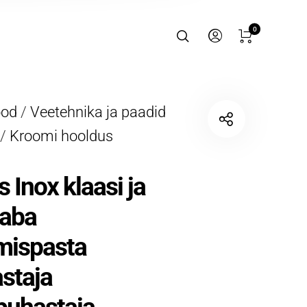
0
ood
/
Veetehnika ja paadid
/
Kroomi hooldus
 Inox klaasi ja
vaba
mispasta
astaja