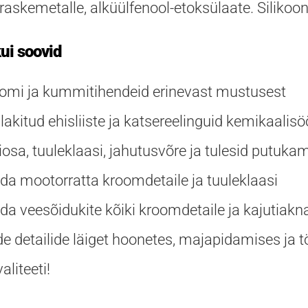
 raskemetalle, alküülfenool-etoksülaate. Silikoo
ui soovid
oomi ja kummitihendeid erinevast mustusest
lakitud ehisliiste ja katsereelinguid kemikaalisö
osa, tuuleklaasi, jahutusvõre ja tulesid putuka
da mootorratta kroomdetaile ja tuuleklaasi
da veesõidukite kõiki kroomdetaile ja kajutiakn
e detailide läiget hoonetes, majapidamises ja 
aliteeti!