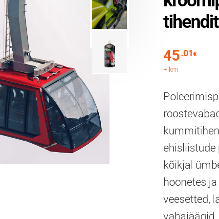
kroomi
tihendi
45
.01
€
+ km
Poleerimispa
roostevabad
kummitihendi
ehisliistud
kõikjal ümb
hoonetes ja
veesetted, l
vahajäägid, 