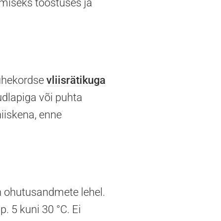
emiseks tööstuses ja
 ühekordse
vliisrätikuga
udlapiga või puhta
iiskena, enne
n ohutusandmete lehel.
. 5 kuni 30 °C. Ei