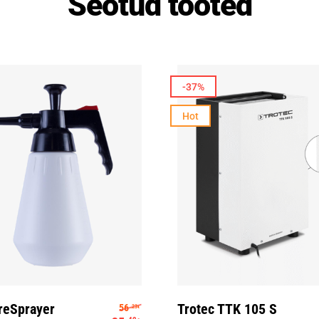
Seotud tooted
-37%
Hot
Lisa Korvi
Lisa Korvi
 20.55€.
Algne hind oli: 56.23€.
reSprayer
Trotec TTK 105 S
56
.23
€