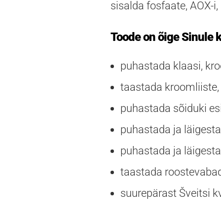
sisalda fosfaate, AOX-i,
Toode on õige Sinule k
puhastada klaasi, kr
taastada kroomliiste, 
puhastada sõiduki esi
puhastada ja läigesta
puhastada ja läigesta
taastada roostevabad
suurepärast Šveitsi kv