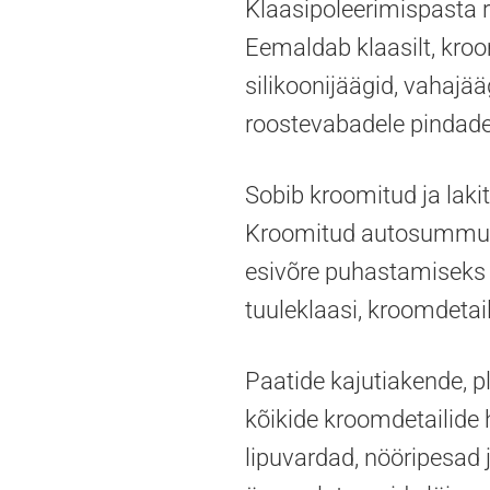
Klaasipoleerimispasta 
Eemaldab klaasilt, kroo
silikoonijäägid, vahajää
roostevabadele pindadel
Sobib kroomitud ja laki
Kroomitud autosummuti
esivõre puhastamiseks 
tuuleklaasi, kroomdetai
Paatide kajutiakende, p
kõikide kroomdetailide 
lipuvardad, nööripesad 