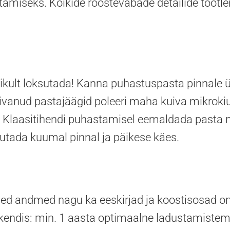
tamiseks. Kõikide roostevabade detailide töötl
ikult loksutada! Kanna puhastuspasta pinnale
uivanud pastajäägid poleeri maha kuiva mikroki
. Klaasitihendi puhastamisel eemaldada pasta n
utada kuumal pinnal ja päikese käes.
ised andmed nagu ka eeskirjad ja koostisosad o
kendis: min. 1 aasta optimaalne ladustamistemp