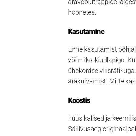
äravoolutrappide läiges
hoonetes.
Kasutamine
Enne kasutamist põhjal
või mikrokiudlapiga. K
ühekordse vliisrätikuga
ärakuivamist. Mitte kas
Koostis
Füüsikalised ja keemil
Säilivusaeg originaalpa