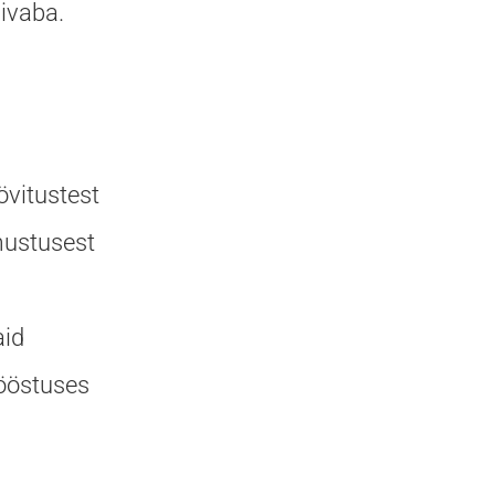
nivaba.
övitustest
mustusest
aid
tööstuses