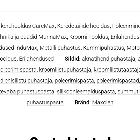
ja kerehooldus CareMax
,
Keredetailide hooldus
,
Poleerimine
hnika ja paadid MarinaMax
,
Kroomi hooldus
,
Erilahendus
ndused InduMax
,
Metalli puhastus
,
Kummipuhastus
,
Motot
ooldus
,
Erilahendused
Sildid:
aknatihendipuhastaja
,
oleerimispasta
,
kroomliistupuhastaja
,
kroomliistutaastaj
ud ehisliistu puhastaja
,
poleerimispasta
,
poleerimispastad
tevaba puhastuspasta
,
silikoonieemalduspasta
,
summutio
puhastuspasta
Bränd:
Maxolen