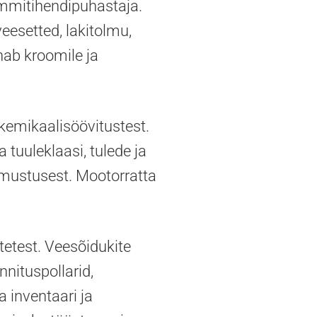
ummitihendipuhastaja.
eesetted, lakitolmu,
nab kroomile ja
 kemikaalisöövitustest.
uuleklaasi, tulede ja
 mustusest. Mootorratta
tetest. Veesõidukite
nituspollarid,
 inventaari ja