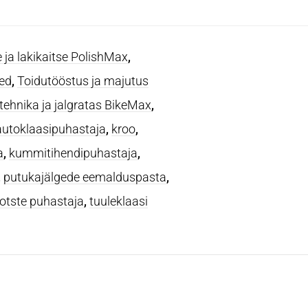
 ja lakikaitse PolishMax
,
ed
,
Toidutööstus ja majutus
ehnika ja jalgratas BikeMax
,
autoklaasipuhastaja
,
kroo
,
a
,
kummitihendipuhastaja
,
,
putukajälgede eemalduspasta
,
tste puhastaja
,
tuuleklaasi