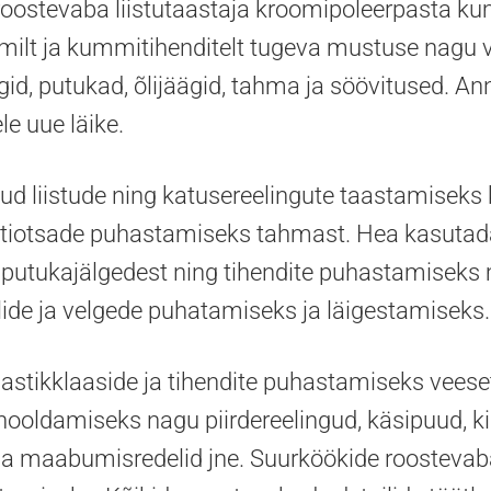
roostevaba liistutaastaja kroomipoleerpasta k
milt ja kummitihenditelt tugeva mustuse nagu v
gid, putukad, õlijäägid, tahma ja söövitused. An
e uue läike.
tud liistude ning katusereelingute taastamiseks
otsade puhastamiseks tahmast. Hea kasutada t
putukajälgedest ning tihendite puhastamiseks
lide ja velgede puhatamiseks ja läigestamiseks.
lastikklaaside ja tihendite puhastamiseks veese
hooldamiseks nagu piirdereelingud, käsipuud, kin
ja maabumisredelid jne. Suurköökide roostevaba