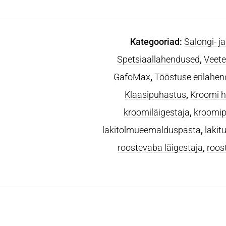
Kategooriad:
Salongi- 
Spetsiaallahendused
,
Veete
GafoMax
,
Tööstuse erilahe
Klaasipuhastus
,
Kroomi h
kroomiläigestaja
,
kroomip
lakitolmueemalduspasta
,
lakit
roostevaba läigestaja
,
roos