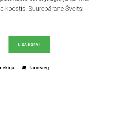
ba koostis. Suurepärane Šveitsi
laasi ja roostevaba poleerimispasta liistutaastaja kroomipuhast
LISA KORVI
mekirja
Tarneaeg