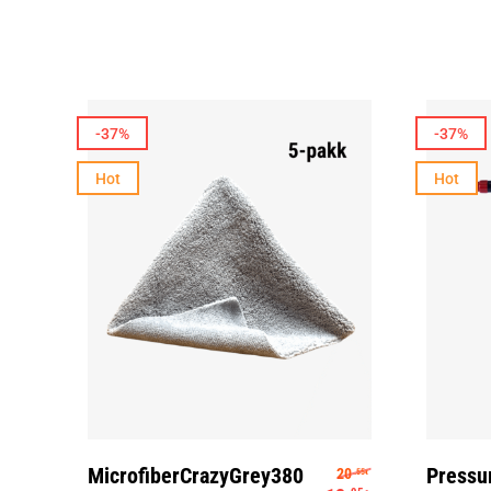
-37%
-37%
Hot
Hot
Loe Edasi
Algne hind oli:
MicrofiberCrazyGrey380
Pressu
20
.55
€