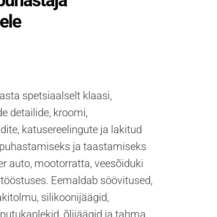
puhastaja
tele
sta spetsiaalselt klaasi,
e detailide, kroomi,
te, katusereelingute ja lakitud
e puhastamiseks ja taastamiseks
er auto, mootorratta, veesõiduki
 tööstuses. Eemaldab söövitused,
akitolmu, silikoonijäägid,
putukaplekid, õlijäägid ja tahma.