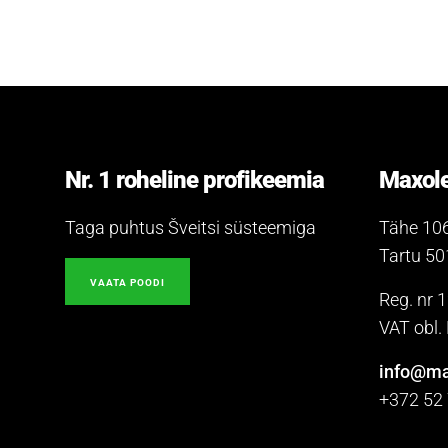
Nr. 1 roheline profikeemia
Maxole
Taga puhtus Šveitsi süsteemiga
Tähe 10
Tartu 5
VAATA POODI
Reg. nr 
VAT obl
info@ma
+372 52