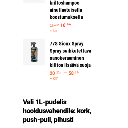
kiiltoshampoo
ainutlaatuisella
koostumuksella
16
.49
23
€
.55
€
+ km
77S Sioux Spray
Spray suihkutettava
nanokeraaminen
kiiltoa lisäävä suoja
–
20
58
.22
.19
€
€
+ km
Vali 1L-pudelis
hooldusvahendile: kork,
push-pull, pihusti