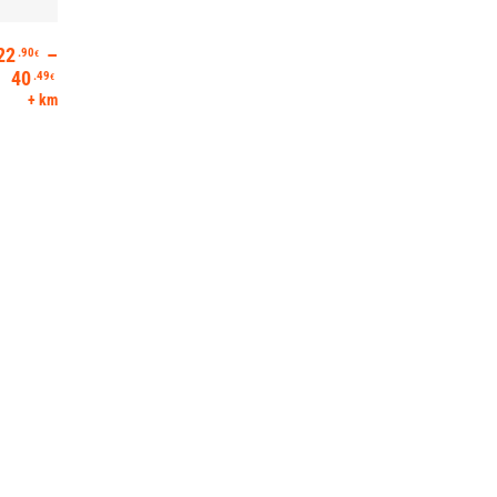
22
–
.90
€
Hintaluokka: 22.90€ - 40.49€
40
.49
€
+ km