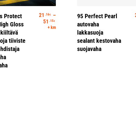
itse Vaihtoehdoista
Valitse Vaihtoehdoista
21
–
.16
s Protect
95 Perfect Pearl
€
Hintaluokka: 21.16€ - 51.15€
51
.15
€
igh Gloss
autovaha
+ km
 kiiltävä
lakkasuoja
ja tiiviste
sealant kestovaha
hdistaja
suojavaha
aha
aha