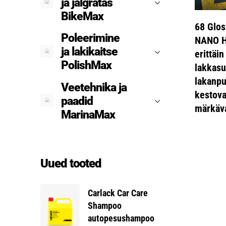
ja jalgratas
BikeMax
Val
68 Glos
Poleerimine
NANO H
ja lakikaitse
erittäin
PolishMax
lakkasuo
lakanpu
Veetehnika ja
kestov
paadid
märkäv
MarinaMax
Uued tooted
Carlack Car Care
Shampoo
autopesushampoo