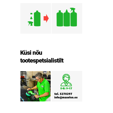
Küsi nõu
tootespetsialistilt