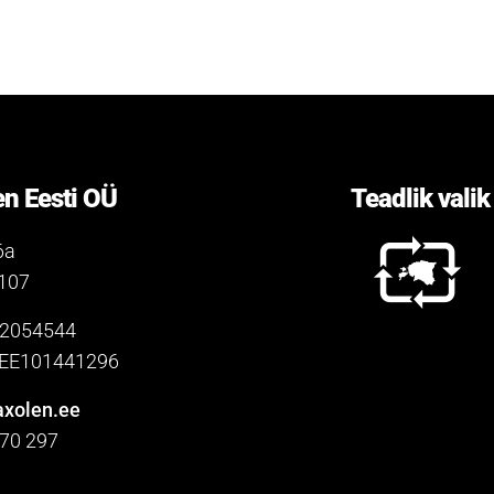
n Eesti OÜ
Teadlik valik
6a
0107
12054544
. EE101441296
xolen.ee
 70 297