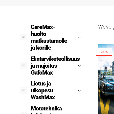
We've 
CareMax-
huolto
matkustamolle
ja korille
-30%
Elintarviketeollisuus
ja majoitus
GafoMax
Liotus ja
ulkopesu
WashMax
Mototehnika