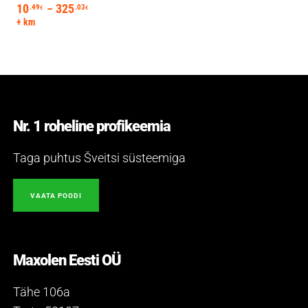
10
325
Hintaluokka: 10.49€ - 325.03€
.49
.03
–
€
€
+ km
Nr. 1 roheline profikeemia
Taga puhtus Šveitsi süsteemiga
VAATA POODI
Maxolen Eesti OÜ
Tähe 106a