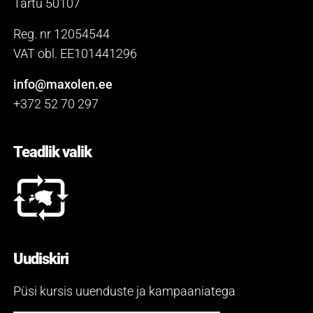
Tartu 50107
Reg. nr 12054544
VAT obl. EE101441296
info@maxolen.ee
+372 52 70 297
Teadlik valik
Uudiskiri
Püsi kursis uuenduste ja kampaaniatega