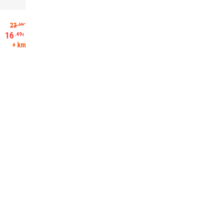
Alkuperäinen hinta oli: 23.55€.
23
.55
€
16
.49
€
Nykyinen hinta on: 16.49€.
+ km