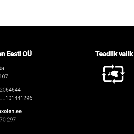
n Eesti OÜ
Teadlik valik
6a
0107
12054544
. EE101441296
xolen.ee
 70 297