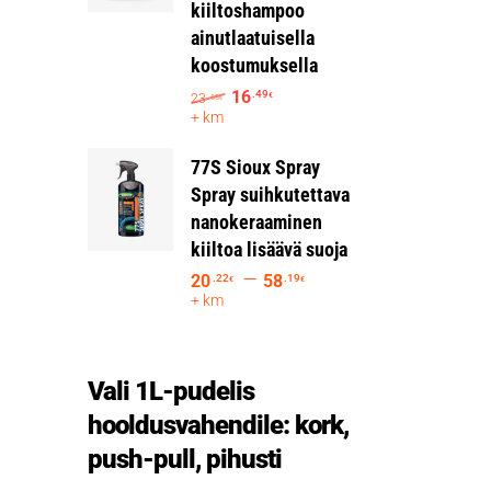
kiiltoshampoo
ainutlaatuisella
koostumuksella
16
.49
23
€
.55
€
+ km
77S Sioux Spray
Spray suihkutettava
nanokeraaminen
kiiltoa lisäävä suoja
–
20
58
.22
.19
€
€
+ km
Vali 1L-pudelis
hooldusvahendile: kork,
push-pull, pihusti