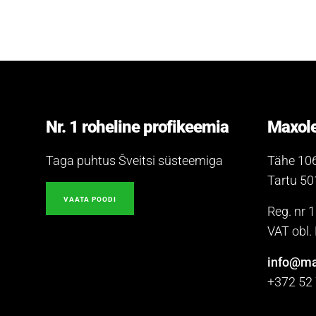
Nr. 1 roheline profikeemia
Maxole
Taga puhtus Šveitsi süsteemiga
Tähe 10
Tartu 5
VAATA POODI
Reg. nr 
VAT obl
info@ma
+372 52