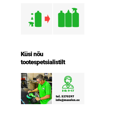
Küsi nõu
tootespetsialistilt