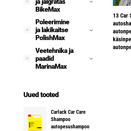
ja jalgratas
BikeMax
Val
13 Car
Poleerimine
autosh
ja lakikaitse
autonp
PolishMax
käsinp
autonpe
Veetehnika ja
paadid
MarinaMax
Uued tooted
Carlack Car Care
Shampoo
autopesushampoo