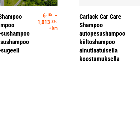
itse Vaihtoehdoista
Lue Lisää
6
–
.15
 Shampoo
Carlack Car Care
€
Hintaluokka: 6.15€ - 1,013.22€
1,013
.22
€
ampoo
Shampoo
+ km
esushampoo
autopesushampoo
esushampoo
kiiltoshampoo
sugeeli
ainutlaatuisella
koostumuksella