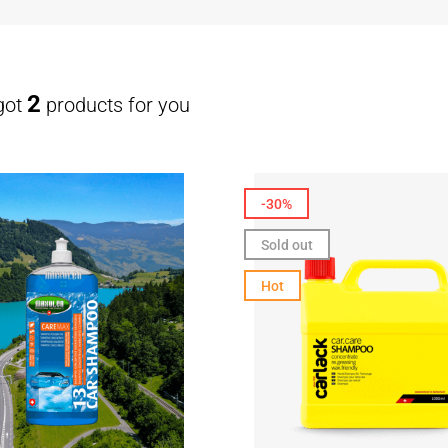
2
got
products for you
-30%
Sold out
Hot