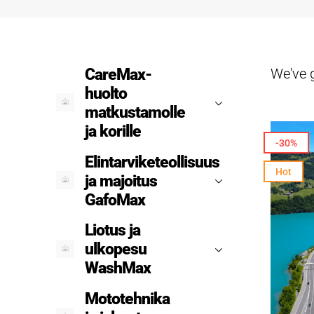
We've 
CareMax-
huolto
matkustamolle
ja korille
-30%
Elintarviketeollisuus
Hot
ja majoitus
GafoMax
Liotus ja
ulkopesu
WashMax
Mototehnika