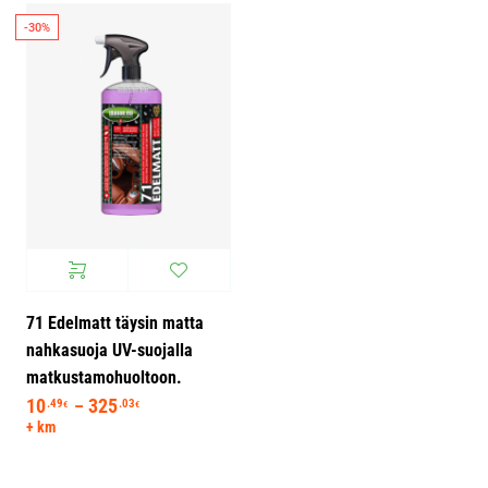
-30%
71 Edelmatt täysin matta
nahkasuoja UV-suojalla
matkustamohuoltoon.
10
325
Hintaluokka: 10.49€ - 325.03€
.49
.03
–
€
€
+ km