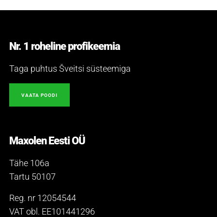
Nr. 1 roheline profikeemia
Taga puhtus Šveitsi süsteemiga
VAATA POODI
Maxolen Eesti OÜ
Tähe 106a
Tartu 50107
Reg. nr 12054544
VAT obl. EE101441296