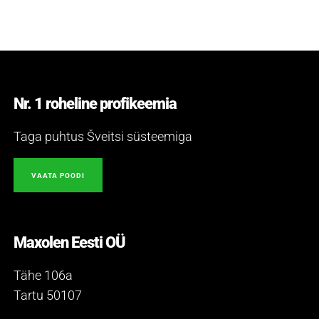
Nr. 1 roheline profikeemia
Taga puhtus Šveitsi süsteemiga
VAATA POODI
Maxolen Eesti OÜ
Tähe 106a
Tartu 50107