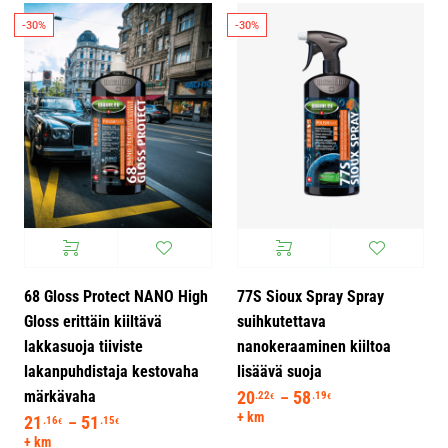
-30%
-30%
68 Gloss Protect NANO High
77S Sioux Spray Spray
Gloss erittäin kiiltävä
suihkutettava
lakkasuoja tiiviste
nanokeraaminen kiiltoa
lakanpuhdistaja kestovaha
lisäävä suoja
märkävaha
20
58
Hintaluokka: 20.
.22
.19
–
€
€
+ km
21
51
Hintaluokka: 21.16€ - 51.15€
.16
.15
–
€
€
+ km