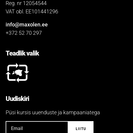
Reg. nr 12054544
VAT obl. EE101441296
info@maxolen.ee
+372 52 70 297
Teadlik valik
Uudiskiri
Püsi kursis uuenduste ja kampaaniatega