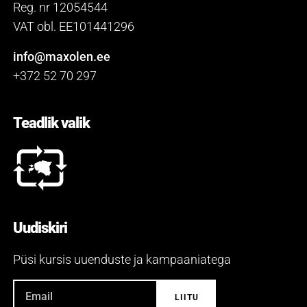
Reg. nr 12054544
VAT obl. EE101441296
info@maxolen.ee
+372 52 70 297
Teadlik valik
Uudiskiri
Püsi kursis uuenduste ja kampaaniatega