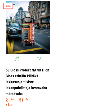
-30%
68 Gloss Protect NANO High
Gloss erittäin kiiltävä
lakkasuoja tiiviste
lakanpuhdistaja kestovaha
märkävaha
21
51
Hintaluokka: 21.16€ - 51.15€
.16
.15
–
€
€
+ km