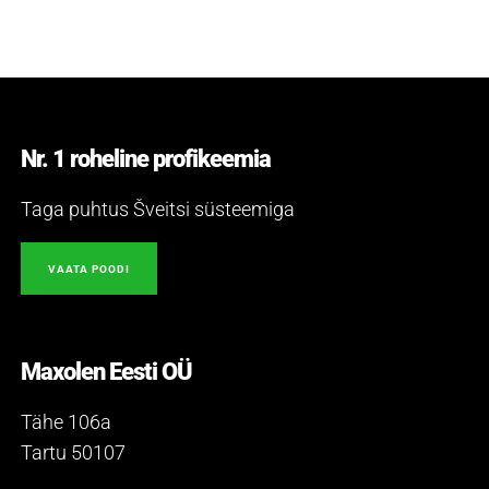
Nr. 1 roheline profikeemia
Taga puhtus Šveitsi süsteemiga
VAATA POODI
Maxolen Eesti OÜ
Tähe 106a
Tartu 50107