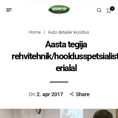
0
Home
/
Auto detailer koolitus
Aasta tegija
rehvitehnik/hooldusspetsialist
erialal
On
2. apr 2017
Share