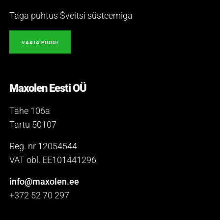
Taga puhtus Šveitsi süsteemiga
VAATA POODI
Maxolen Eesti OÜ
Tähe 106a
Tartu 50107
Reg. nr 12054544
VAT obl. EE101441296
info@maxolen.ee
+372 52 70 297