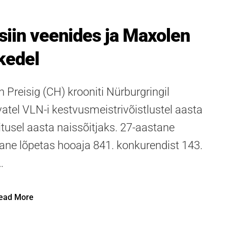
siin veenides ja Maxolen
kedel
 Preisig (CH) krooniti Nürburgringil
atel VLN-i kestvusmeistrivõistlustel aasta
itusel aasta naissõitjaks. 27-aastane
lane lõpetas hooaja 841. konkurendist 143.
…
ead More