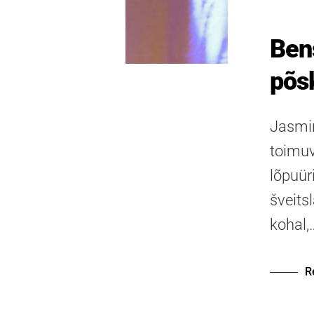
Ben
põs
Jasmin
toimuv
lõpuür
šveits
kohal,
R