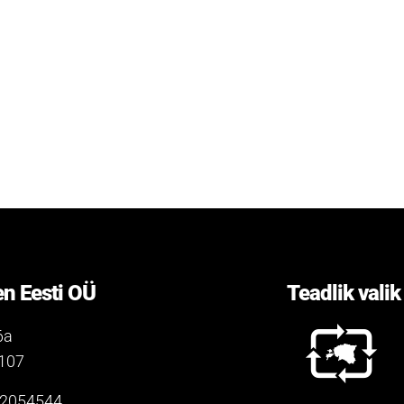
n Eesti OÜ
Teadlik valik
6a
0107
12054544