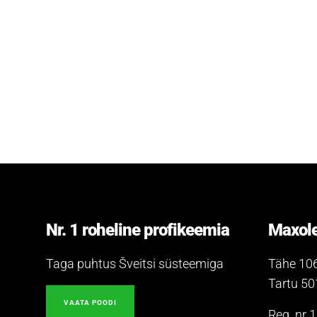
Nr. 1 roheline profikeemia
Maxole
Taga puhtus Šveitsi süsteemiga
Tähe 10
Tartu 5
VAATA POODI
Reg. nr 