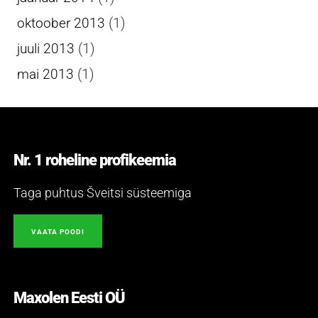
(1)
oktoober 2013
(1)
juuli 2013
(1)
mai 2013
Nr. 1 roheline profikeemia
Taga puhtus Šveitsi süsteemiga
VAATA POODI
Maxolen Eesti OÜ