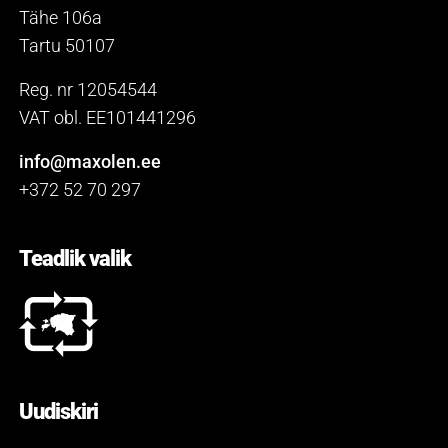
Tähe 106a
Tartu 50107
Reg. nr 12054544
VAT obl. EE101441296
info@maxolen.ee
+372 52 70 297
Teadlik valik
Uudiskiri