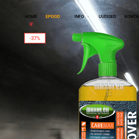
HOME
EPOOD
INFO
UUDISED
KONTA
-37%