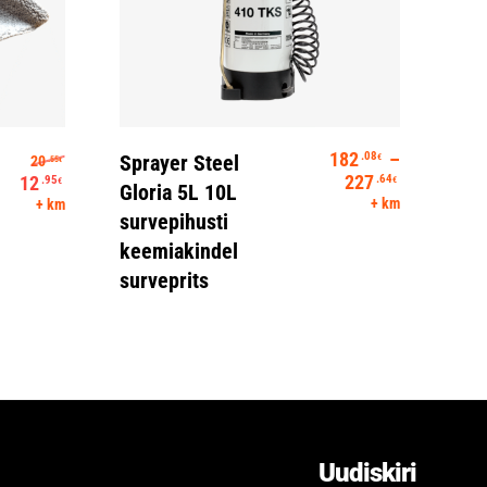
Spr
360
Vali
Algne hind oli: 20.55€.
182
–
.08
Sprayer Steel
20
€
.55
vas
€
Hinnavahem
227
12
.64
.95
€
€
Gloria 5L 10L
käs
Praegune hind on: 12.95€.
+ km
+ km
survepihusti
keemiakindel
surveprits
Uudiskiri