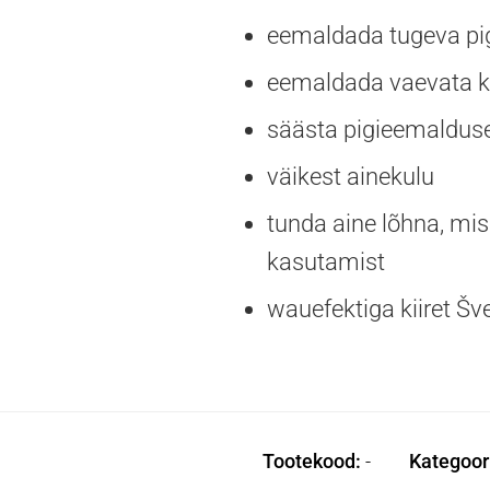
eemaldada tugeva pigi
eemaldada vaevata klee
säästa pigieemaldusel 
väikest ainekulu
tunda aine lõhna, mis
kasutamist
wauefektiga kiiret Švei
Tootekood:
-
Kategoor