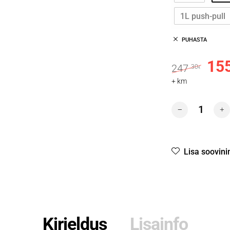
1L push-pull
PUHASTA
15
Algne
247
.30
€
+ km
8 Tar Remover 
Lisa soovini
Kirjeldus
Lisainfo