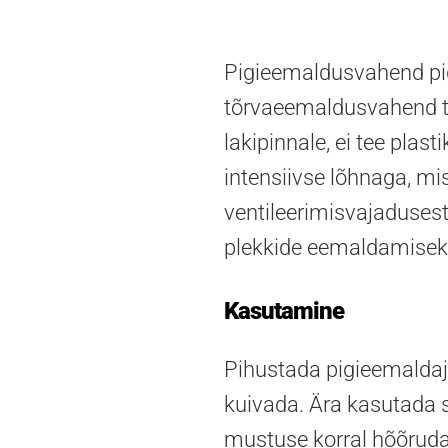
Pigieemaldusvahend pigi
tõrvaeemaldusvahend toi
lakipinnale, ei tee plas
intensiivse lõhnaga, m
ventileerimisvajadusest
plekkide eemaldamiseks p
Kasutamine
Pihustada pigieemaldajat
kuivada. Ära kasutada 
mustuse korral hõõruda 