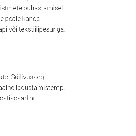
ja istmete puhastamisel
se peale kanda
pi või tekstiilipesuriga.
ate. Säilivusaeg
maalne ladustamistemp.
oostisosad on