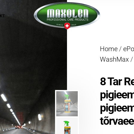
KT
Home
/
eP
WashMax
8 Tar 
pigieem
pigieem
tõrvae