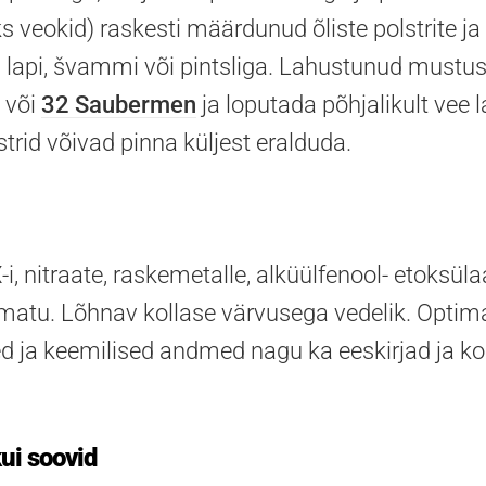
eks veokid) raskesti määrdunud õliste polstrite 
a lapi, švammi või pintsliga. Lahustunud mustu
või
32 Saubermen
ja loputada põhjalikult vee la
strid võivad pinna küljest eralduda.
-i, nitraate, raskemetalle, alküülfenool- etoksüla
ramatu. Lõhnav kollase värvusega vedelik. Opti
ed ja keemilised andmed nagu ka eeskirjad ja k
ui soovid