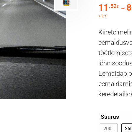
11
8
.52
€
–
+ km
Kiiretoimeli
eemaldusvah
töötlemiseta
lõhn soodus
Eemaldab pu
eemaldamise
keredetailid
Suurus
200L
25