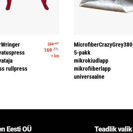
Lisa Korvi
Loe Edasi
Algne hind oli: 269.47€.
rWringer
MicrofiberCrazyGrey380
269
.47
€
 268.02€ kuni 477.86€
169
.77
€
vatuspress
5-pakk
Praegune hind on: 169.77€.
+ km
vataja
mikrokiudlapp
ss rullpress
mikrofiiberlapp
universaalne
n Eesti OÜ
Teadlik valik