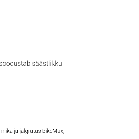
 soodustab säästlikku
nika ja jalgratas BikeMax
,