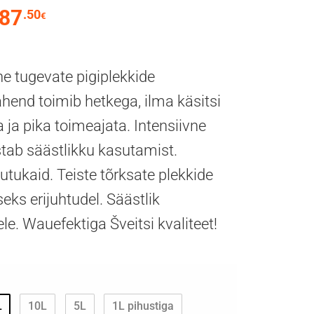
87
.50
Hinnavahemik: 11.52€ kuni 887.50€
€
ne tugevate pigiplekkide
end toimib hetkega, ilma käsitsi
 ja pika toimeajata. Intensiivne
tab säästlikku kasutamist.
tukaid. Teiste tõrksate plekkide
ks erijuhtudel. Säästlik
ele. Wauefektiga Šveitsi kvaliteet!
L
10L
5L
1L pihustiga