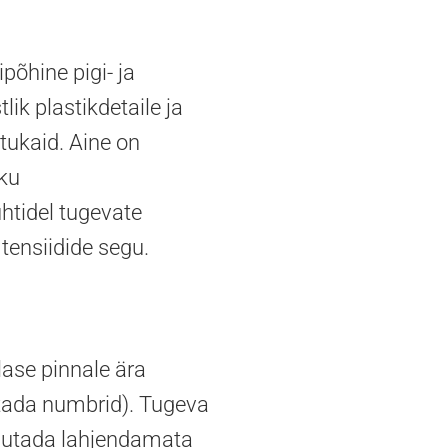
õhine pigi- ja
ik plastikdetaile ja
utukaid. Aine on
rku
htidel tugevate
tensiidide segu.
lase pinnale ära
tada numbrid). Tugeva
asutada lahjendamata