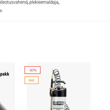
gileotusvahend
,
plekieemaldaja
,
n
-37%
-3
Hot
Hot