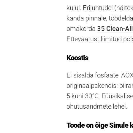
kujul. Erijuhtudel (näit
kanda pinnale, töödeld
omakorda
35 Clean-All
Ettevaatust liimitud pol
Koostis
Ei sisalda fosfaate, AOX
originaalpakendis: pii
5 kuni 30°C. Füüsikalis
ohutusandmete lehel.
Toode on õige Sinule k