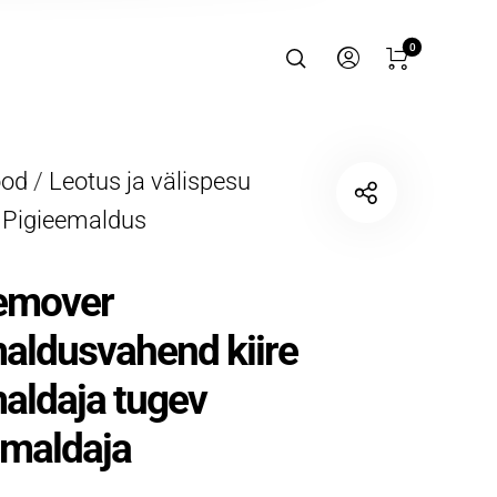
0
ood
/
Leotus ja välispesu
/
Pigieemaldus
Remover
aldusvahend kiire
aldaja tugev
emaldaja