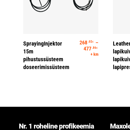
Vali
268
–
.02
SprayingInjektor
Leathe
€
Hinnavahemik:
477
.86
€
15m
lapikui
+ km
pihustussüsteem
lapikui
doseerimissüsteem
lapipre
Nr. 1 roheline profikeemia
Maxole