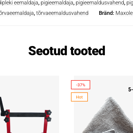
dipleki eemaldaja
,
pigieemaldaja
,
pigieemaldusvahend
,
pi
õrvaeemaldaja
,
tõrvaeemaldusvahend
Bränd:
Maxole
Seotud tooted
-37%
Hot