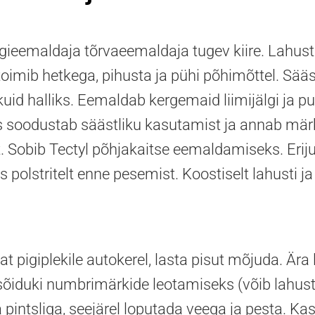
eemaldaja tõrvaeemaldaja tugev kiire. Lahustip
mib hetkega, pihusta ja pühi põhimõttel. Säästl
tikuid halliks. Eemaldab kergemaid liimijälgi ja p
is soodustab säästliku kasutamist ja annab mä
. Sobib Tectyl põhjakaitse eemaldamiseks. Eriju
olstritelt enne pesemist. Koostiselt lahusti ja 
 pigiplekile autokerel, lasta pisut mõjuda. Ära 
sõiduki numbrimärkide leotamiseks (võib lahus
pintsliga, seejärel loputada veega ja pesta. K