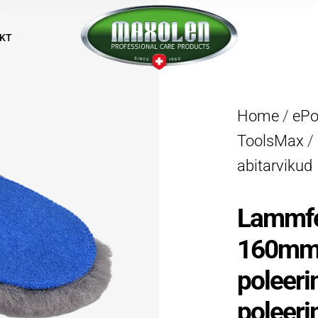
KT
Home
/
eP
ToolsMax
/
abitarvikud
Lammfe
160mm 
poleeri
poleeri