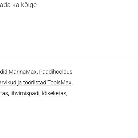
ada ka kõige
adid MarinaMax
,
Paadihooldus
arvikud ja tööriistad ToolsMax
,
etas
,
lihvimispadi
,
lõikeketas
,