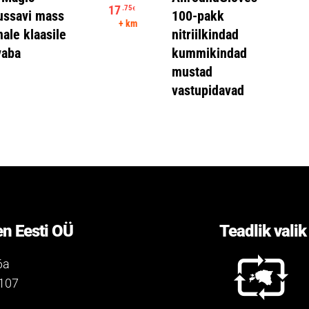
17
.75
€
ussavi mass
100-pakk
on: 622.27€.
Praegune hind on: 17.75€.
+ km
nale klaasile
nitriilkindad
vaba
kummikindad
mustad
vastupidavad
n Eesti OÜ
Teadlik valik
6a
0107