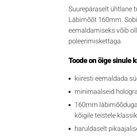
Suurepäraselt ühtlane t
Läbimõõt 160mm. Sobib
eemaldamiseks võib olla
poleerimiskettaga.
Toode on õige sinule k
kiiresti eemaldada süg
minimaalseid hologram
160mm läbimõõduga p
kõigile teistele klass
haruldaselt pikaajali