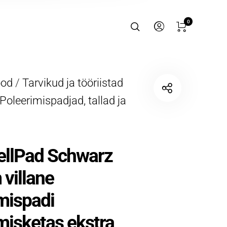
0
ood
/
Tarvikud ja tööriistad
Poleerimispadjad, tallad ja
llPad Schwarz
villane
mispadi
misketas ekstra