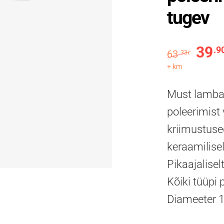
tugev
39
.9
Algne 
63
.33
€
+ km
Must lambavi
poleerimist
kriimustused
keraamiliselt
Pikaajalisel
Kõiki tüüpi
Diameeter