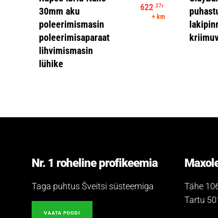
622
.27
€
30mm aku
puhast
Praegune hind 
+ km
poleerimismasin
lakipin
poleerimisaparaat
kriimu
lihvimismasin
lühike
Nr. 1 roheline profikeemia
Maxole
Taga puhtus Šveitsi süsteemiga
Tähe 10
Tartu 5
VAATA POODI