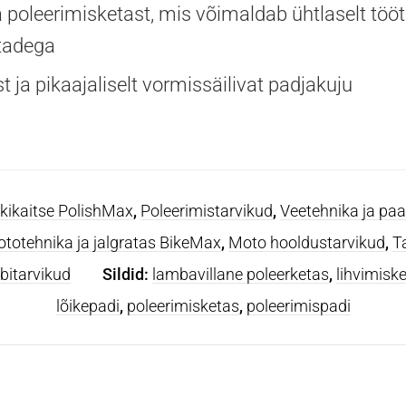
leerimisketast, mis võimaldab ühtlaselt tööt
tadega
 ja pikaajaliselt vormissäilivat padjakuju
akikaitse PolishMax
,
Poleerimistarvikud
,
Veetehnika ja pa
totehnika ja jalgratas BikeMax
,
Moto hooldustarvikud
,
T
abitarvikud
Sildid:
lambavillane poleerketas
,
lihvimisk
lõikepadi
,
poleerimisketas
,
poleerimispadi