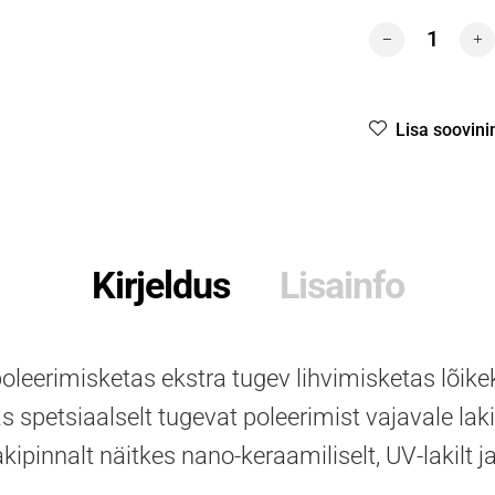
LammfellPad Sc
Lisa soovini
Kirjeldus
Lisainfo
poleerimisketas ekstra tugev lihvimisketas lõik
s spetsiaalselt tugevat poleerimist vajavale la
kipinnalt näitkes nano-keraamiliselt, UV-lakilt ja