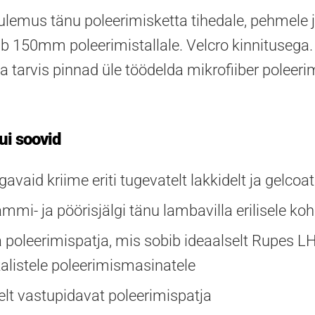
ulemus tänu poleerimisketta tihedale, pehmele j
 150mm poleerimistallale. Velcro kinnitusega
 tarvis pinnad üle töödelda mikrofiiber poleeri
ui soovid
avaid kriime eriti tugevatelt lakkidelt ja gelcoat
mi- ja pöörisjälgi tänu lambavilla erilisele ko
oleerimispatja, mis sobib ideaalselt Rupes L
ikalistele poleerimismasinatele
selt vastupidavat poleerimispatja