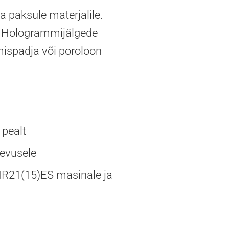
a paksule materjalile.
. Hologrammijälgede
mispadja või poroloon
 pealt
hevusele
HR21(15)ES masinale ja