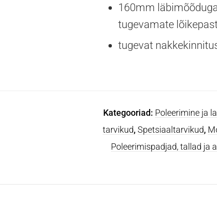
160mm läbimõõduga po
tugevamate lõikepas
tugevat nakkekinnitust
Kategooriad:
Poleerimine ja l
tarvikud
,
Spetsiaaltarvikud
,
Mo
Poleerimispadjad, tallad ja 