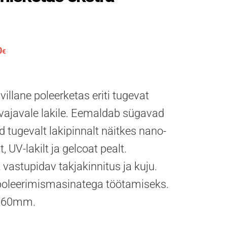
0
hind oli: 63.33€.
Praegune hind on: 39.90€.
€
llane poleerketas eriti tugevat
 vajavale lakile. Eemaldab sügavad
 tugevalt lakipinnalt näitkes nano-
, UV-lakilt ja gelcoat pealt.
t vastupidav takjakinnitus ja kuju.
 poleerimismasinatega töötamiseks.
 160mm.