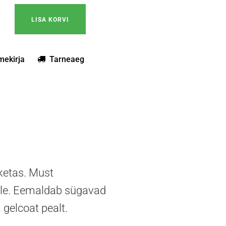
hwarz 160mm villane poleerimispadi poleerimisketas ekstra 
LISA KORVI
mekirja
Tarneaeg
eketas. Must
kile. Eemaldab sügavad
 gelcoat pealt.