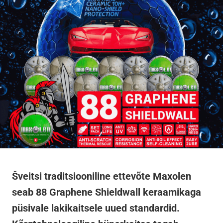
Šveitsi traditsiooniline ettevõte Maxolen
seab 88 Graphene Shieldwall keraamikaga
püsivale lakikaitsele uued standardid.