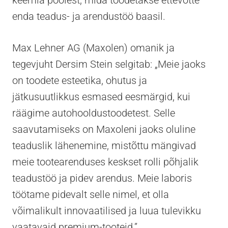
enda teadus- ja arendustöö baasil.
Max Lehner AG (Maxolen) omanik ja
tegevjuht Dersim Stein selgitab: „Meie jaoks
on toodete esteetika, ohutus ja
jätkusuutlikkus esmased eesmärgid, kui
räägime autohooldustoodetest. Selle
saavutamiseks on Maxoleni jaoks oluline
teaduslik lähenemine, mistõttu mängivad
meie tootearenduses keskset rolli põhjalik
teadustöö ja pidev arendus. Meie laboris
töötame pidevalt selle nimel, et olla
võimalikult innovaatilised ja luua tulevikku
vaatavaid premium-tooteid.”