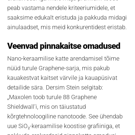
peab vastama nendele kriteeriumidele, et
saaksime edukalt eristuda ja pakkuda midagi
ainulaadset, mis meid konkurentidest eristab.
Veenvad pinnakaitse omadused
Nano-keraamilise katte arendamisel tõime
nüüd turule Graphene-sarja, mis pakub
kauakestvat kaitset värvile ja kauapüsivat
detailide sära. Dersim Stein selgitab:
„Maxolen toob turule 88 Graphene
Shieldwall’i, mis on täiustatud
kõrgtehnoloogiline nanotoode. See ühendab
uue SiO₂-keraamilise koostise grafiiniga, et