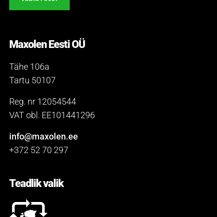
Maxolen Eesti OÜ
Tähe 106a
Tartu 50107
Reg. nr 12054544
VAT obl. EE101441296
info@maxolen.ee
+372 52 70 297
Teadlik valik