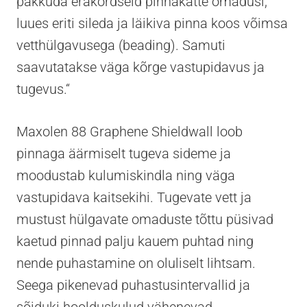
pakkuda erakordseid pinnakatte omadusi,
luues eriti sileda ja läikiva pinna koos võimsa
vetthülgavusega (beading). Samuti
saavutatakse väga kõrge vastupidavus ja
tugevus.“
Maxolen 88 Graphene Shieldwall loob
pinnaga äärmiselt tugeva sideme ja
moodustab kulumiskindla ning väga
vastupidava kaitsekihi. Tugevate vett ja
mustust hülgavate omaduste tõttu püsivad
kaetud pinnad palju kauem puhtad ning
nende puhastamine on oluliselt lihtsam.
Seega pikenevad puhastusintervallid ja
sõiduki hoolduskulud vähenevad