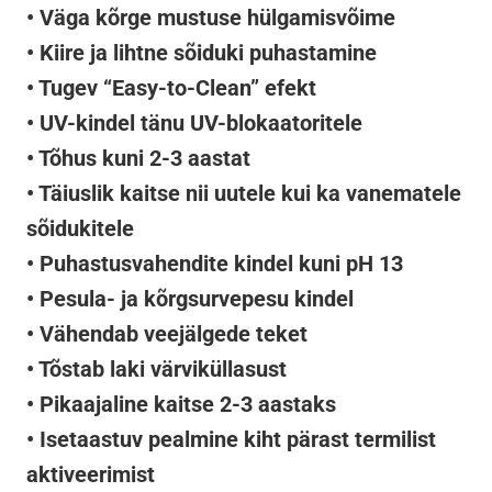
• Väga kõrge mustuse hülgamisvõime
• Kiire ja lihtne sõiduki puhastamine
• Tugev “Easy-to-Clean” efekt
• UV-kindel tänu UV-blokaatoritele
• Tõhus kuni 2-3 aastat
• Täiuslik kaitse nii uutele kui ka vanematele
sõidukitele
• Puhastusvahendite kindel kuni pH 13
• Pesula- ja kõrgsurvepesu kindel
• Vähendab veejälgede teket
• Tõstab laki värviküllasust
• Pikaajaline kaitse 2-3 aastaks
• Isetaastuv pealmine kiht pärast termilist
aktiveerimist