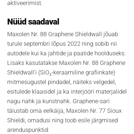
aktiveerimist.
Nüüd saadaval
Maxolen Nr. 88 Graphene Shieldwall jõuab
turule septembri lõpus 2022 ning sobib nii
autodele kui ka jahtide ja paatide hoolduseks.
Lisaks kasutatakse Maxolen Nr. 88 Graphene
Shieldwall’i (SiO₂-keraamiline grafiinkate)
mitmesugustel pindadel, näiteks velgedel,
esitulede klaasidel ja ka interjööri materjalidel
nagu nahk ja kunstnahk. Graphene-sari
täiustab oma eelkäija, Maxolen Nr. 77 Sioux
Shieldi, omadusi ning toob esile järgmised
arenduspunktid: