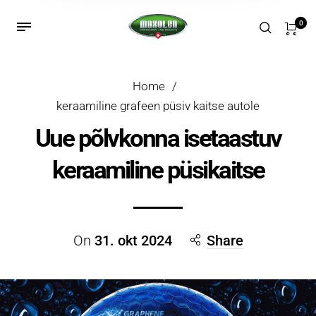
0
Home
/
keraamiline grafeen püsiv kaitse autole
Uue põlvkonna isetaastuv
keraamiline püsikaitse
On
31. okt 2024
Share