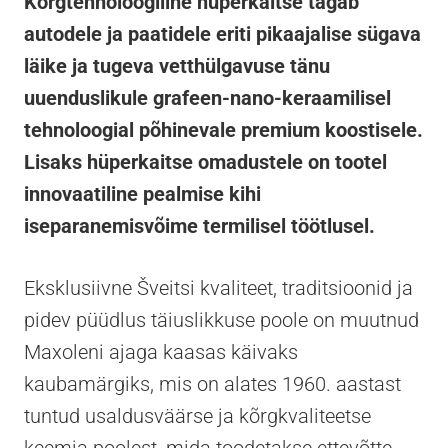
Kõrgtehnoloogiline hüperkaitse tagab
autodele ja paatidele eriti pikaajalise sügava
läike ja tugeva vetthülgavuse tänu
uuenduslikule grafeen-nano-keraamilisel
tehnoloogial põhinevale premium koostisele.
Lisaks hüperkaitse omadustele on tootel
innovaatiline pealmise kihi
iseparanemisvõime termilisel töötlusel.
Eksklusiivne Šveitsi kvaliteet, traditsioonid ja
pidev püüdlus täiuslikkuse poole on muutnud
Maxoleni ajaga kaasas käivaks
kaubamärgiks, mis on alates 1960. aastast
tuntud usaldusväärse ja kõrgkvaliteetse
keemia poolest, mida toodetakse ettevõtte