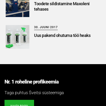
Toodete sildistamine Maxoleni
tehases
30. JUUNI 2017
Uus pakend ohutuma töö heaks
Nr. 1 roheline profikeemia
Taga puhtus Šveitsi süsteemiga
VAATA POODI