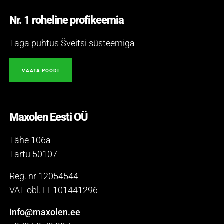
Nr. 1 roheline profikeemia
Taga puhtus Šveitsi süsteemiga
VAATA POODI
Maxolen Eesti OÜ
Tähe 106a
Tartu 50107
Reg. nr 12054544
VAT obl. EE101441296
info@maxolen.ee