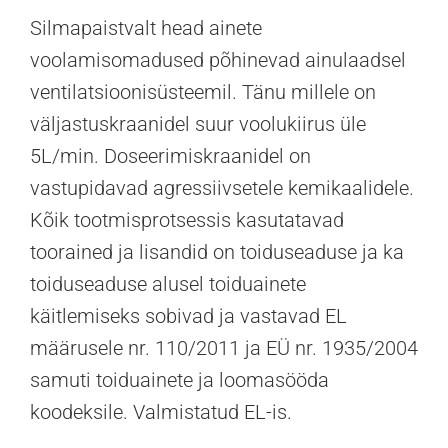
Silmapaistvalt head ainete
voolamisomadused põhinevad ainulaadsel
ventilatsioonisüsteemil. Tänu millele on
väljastuskraanidel suur voolukiirus üle
5L/min. Doseerimiskraanidel on
vastupidavad agressiivsetele kemikaalidele.
Kõik tootmisprotsessis kasutatavad
toorained ja lisandid on toiduseaduse ja ka
toiduseaduse alusel toiduainete
käitlemiseks sobivad ja vastavad EL
määrusele nr. 110/2011 ja EÜ nr. 1935/2004
samuti toiduainete ja loomasööda
koodeksile. Valmistatud EL-is.