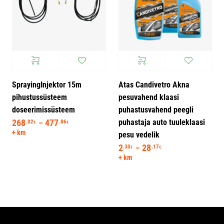
SprayingInjektor 15m
Atas Candivetro Akna
pihustussüsteem
pesuvahend klaasi
doseerimissüsteem
puhastusvahend peegli
puhastaja auto tuuleklaasi
268
477
Hinnavahemik: 268.02€ kuni 477.86€
.02
.86
–
€
€
+ km
pesu vedelik
2
28
Hinnavahemik: 2.3
.30
.17
–
€
€
+ km