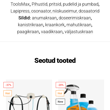
ToolsMax
,
Pihustid, pritsid, pudelid ja pumbad
,
Lapipress, osonaator, niiskuseimur, dosaatorid
Sildid:
anumakraan
,
doseerimiskraan
,
kanistrikraan
,
kraankork
,
mahutikraan
,
paagikraan
,
vaadikraan
,
väljastuskraan
Seotud tooted
-37%
-20%
Hot
Hot
New