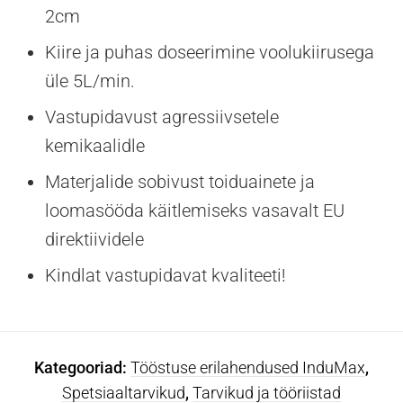
2cm
Kiire ja puhas doseerimine voolukiirusega
üle 5L/min.
Vastupidavust agressiivsetele
kemikaalidle
Materjalide sobivust toiduainete ja
loomasööda käitlemiseks vasavalt EU
direktiividele
Kindlat vastupidavat kvaliteeti!
Kategooriad:
Tööstuse erilahendused InduMax
,
Spetsiaaltarvikud
,
Tarvikud ja tööriistad