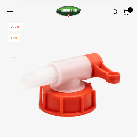
0
-37%
Hot