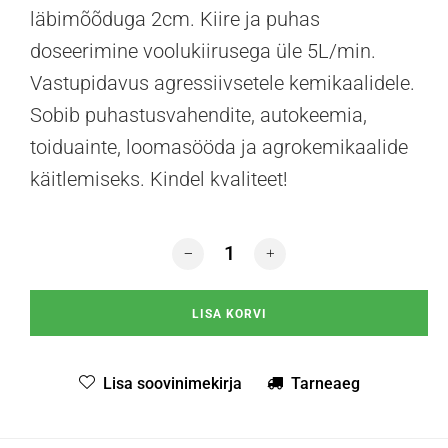
läbimõõduga 2cm. Kiire ja puhas
doseerimine voolukiirusega üle 5L/min.
Vastupidavus agressiivsetele kemikaalidele.
Sobib puhastusvahendite, autokeemia,
toiduainte, loomasööda ja agrokemikaalide
käitlemiseks. Kindel kvaliteet!
CanisterTap S10L 23/51mm kanistrikr
LISA KORVI
Lisa soovinimekirja
Tarneaeg