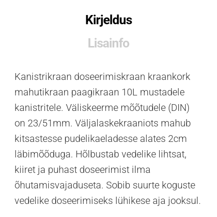
Kirjeldus
Lisainfo
Kanistrikraan doseerimiskraan kraankork
mahutikraan paagikraan 10L mustadele
kanistritele. Väliskeerme mõõtudele (DIN)
on 23/51mm. Väljalaskekraaniots mahub
kitsastesse pudelikaeladesse alates 2cm
läbimõõduga. Hõlbustab vedelike lihtsat,
kiiret ja puhast doseerimist ilma
õhutamisvajaduseta. Sobib suurte koguste
vedelike doseerimiseks lühikese aja jooksul.