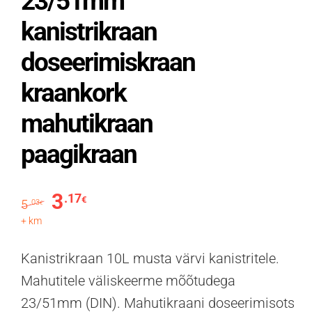
23/51mm
kanistrikraan
doseerimiskraan
kraankork
mahutikraan
paagikraan
3
.17
Algne hind oli: 5.03€.
Praegune hind on: 3.17€.
€
5
.03
€
+ km
Kanistrikraan 10L musta värvi kanistritele.
Mahutitele väliskeerme mõõtudega
23/51mm (DIN). Mahutikraani doseerimisots