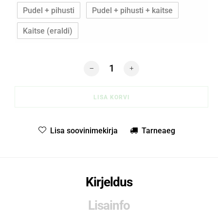
Pudel + pihusti
Pudel + pihusti + kaitse
Kaitse (eraldi)
HandSprayerVela1L käsiprits pihusti 
LISA KORVI
Lisa soovinimekirja
Tarneaeg
Kirjeldus
Lisainfo