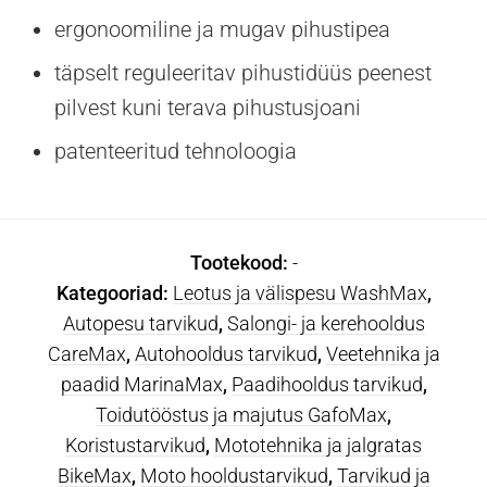
ergonoomiline ja mugav pihustipea
täpselt reguleeritav pihustidüüs peenest
pilvest kuni terava pihustusjoani
patenteeritud tehnoloogia
Tootekood:
-
Kategooriad:
Leotus ja välispesu WashMax
,
Autopesu tarvikud
,
Salongi- ja kerehooldus
CareMax
,
Autohooldus tarvikud
,
Veetehnika ja
paadid MarinaMax
,
Paadihooldus tarvikud
,
Toidutööstus ja majutus GafoMax
,
Koristustarvikud
,
Mototehnika ja jalgratas
BikeMax
,
Moto hooldustarvikud
,
Tarvikud ja