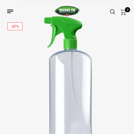
0
-37%