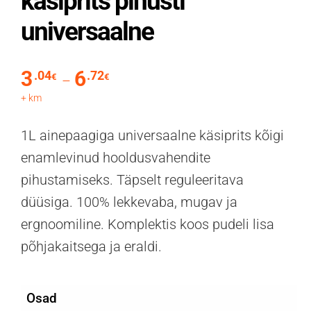
käsiprits pihusti
universaalne
3
6
.04
.72
Hinnavahemik: 3.04€ kuni 6.72€
€
€
–
+ km
1L ainepaagiga universaalne käsiprits kõigi
enamlevinud hooldusvahendite
pihustamiseks. Täpselt reguleeritava
düüsiga. 100% lekkevaba, mugav ja
ergnoomiline. Komplektis koos pudeli lisa
põhjakaitsega ja eraldi.
Osad