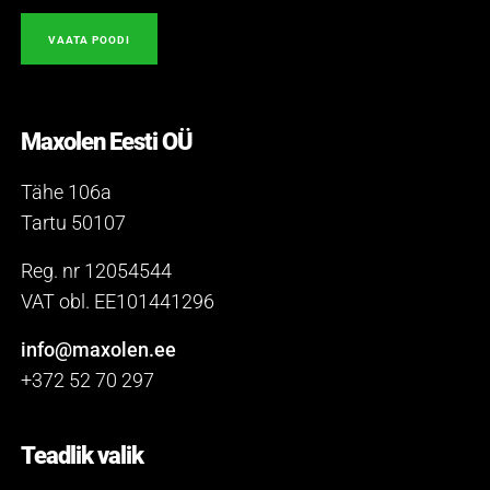
VAATA POODI
Maxolen Eesti OÜ
Tähe 106a
Tartu 50107
Reg. nr 12054544
VAT obl. EE101441296
info@maxolen.ee
+372 52 70 297
Teadlik valik