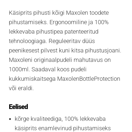
Käsiprits pihusti kõigi Maxolen toodete
pihustamiseks. Ergonoomiline ja 100%
lekkevaba pihustipea patenteeritud
tehnoloogiaga. Reguleeritav düüs
peenikesest pilvest kuni kitsa pihustusjoani.
Maxoleni originaalpudeli mahutavus on
1000ml. Saadaval koos pudeli
kukkumiskaitsega MaxolenBottleProtection
või eraldi.
Eelised
kõrge kvaliteediga, 100% lekkevaba
käsiprits enamlevinud pihustamiseks