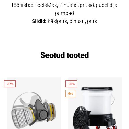
tööriistad ToolsMax
,
Pihustid, pritsid, pudelid ja
pumbad
Sildid:
käsiprits
,
pihusti
,
prits
Seotud tooted
-37%
-37%
Hot