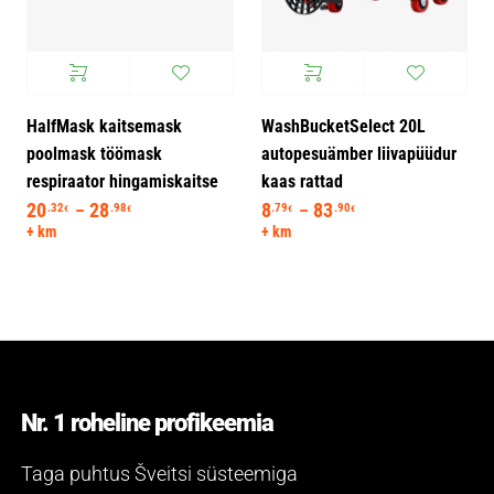
HalfMask kaitsemask
WashBucketSelect 20L
poolmask töömask
autopesuämber liivapüüdur
respiraator hingamiskaitse
kaas rattad
20
28
Hinnavahemik: 20.32€ kuni 28.98€
8
83
Hinnavahemik: 8.7
.32
.98
.79
.90
–
–
€
€
€
€
+ km
+ km
Nr. 1 roheline profikeemia
Taga puhtus Šveitsi süsteemiga