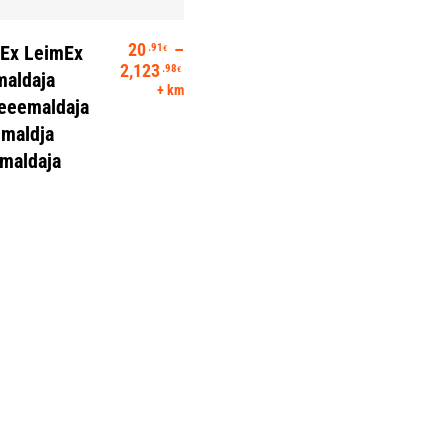
Vali
20
–
.91
eEx LeimEx
€
Hinnavahemik: 20.91€ kuni 2,123.9
2,123
.98
€
maldaja
+ km
seeemaldaja
emaldja
maldaja