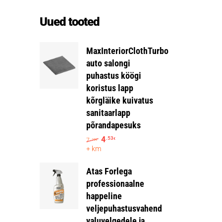
Uued tooted
MaxInteriorClothTurbo
auto salongi
puhastus köögi
koristus lapp
kõrgläike kuivatus
sanitaarlapp
põrandapesuks
4
.53
7
€
.19
€
+ km
Atas Forlega
professionaalne
happeline
veljepuhastusvahend
valuvelgedele ja