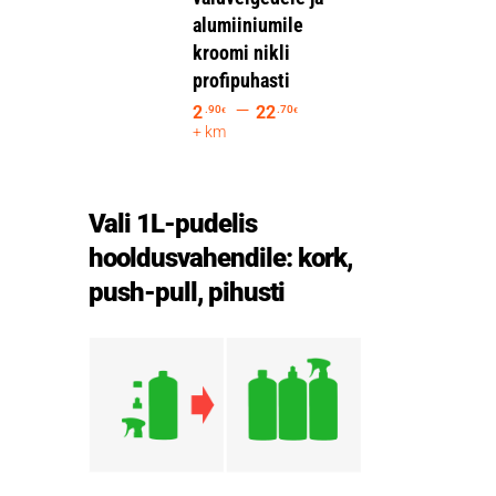
alumiiniumile
kroomi nikli
profipuhasti
–
2
22
.90
.70
€
€
+ km
Vali 1L-pudelis
hooldusvahendile: kork,
push-pull, pihusti