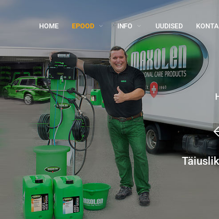
HOME
EPOOD
INFO
UUDISED
KONTA
Täiusli