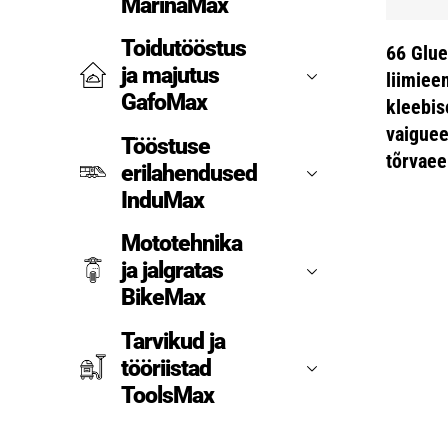
MarinaMax
Toidutööstus
66 Glu
ja majutus
liimiee
GafoMax
kleebi
vaigue
Tööstuse
tõrvaee
erilahendused
InduMax
Mototehnika
ja jalgratas
BikeMax
Tarvikud ja
tööriistad
ToolsMax