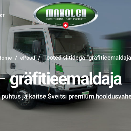
KT
/
/
Tooted siltidega “gräfitieemaldaja
Home
ePood
gräfitieemaldaja
k puhtus ja kaitse Šveitsi premium hooldusvah