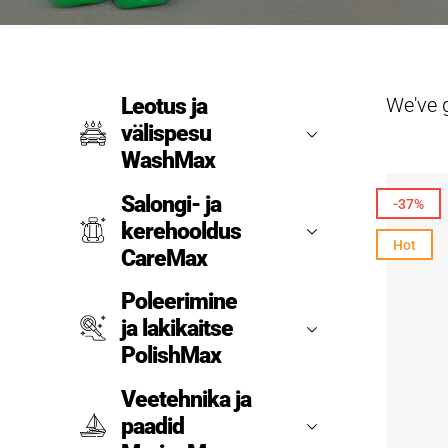
We've 
Leotus ja
välispesu
WashMax
Salongi- ja
-37%
kerehooldus
Hot
CareMax
Poleerimine
ja lakikaitse
PolishMax
Veetehnika ja
paadid