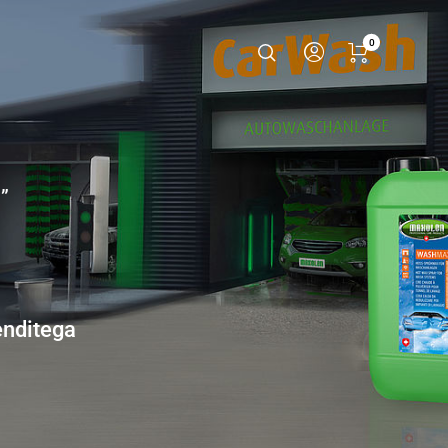
0
”
enditega