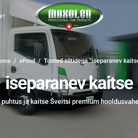
KT
/
/
Tooted siltidega “iseparanev kaits
ome
ePood
iseparanev kaitse
k puhtus ja kaitse Šveitsi premium hooldusvah