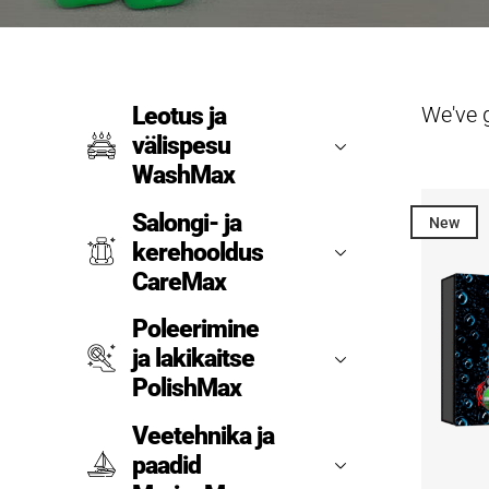
We've 
Leotus ja
välispesu
WashMax
Salongi- ja
New
kerehooldus
CareMax
Poleerimine
ja lakikaitse
PolishMax
Veetehnika ja
paadid