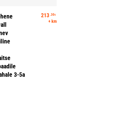
Lisa Korvi
213
.30
phene
€
+ km
all
nev
line
n
itse
paadile
nahale 3-5a