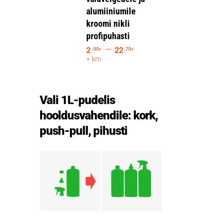
alumiiniumile
kroomi nikli
profipuhasti
–
2
22
.90
.70
€
€
+ km
Vali 1L-pudelis
hooldusvahendile: kork,
push-pull, pihusti