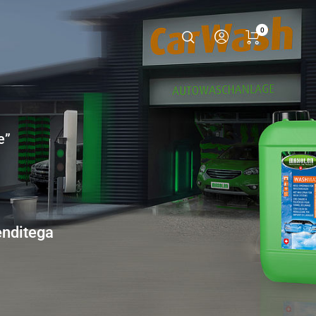
0
e”
enditega