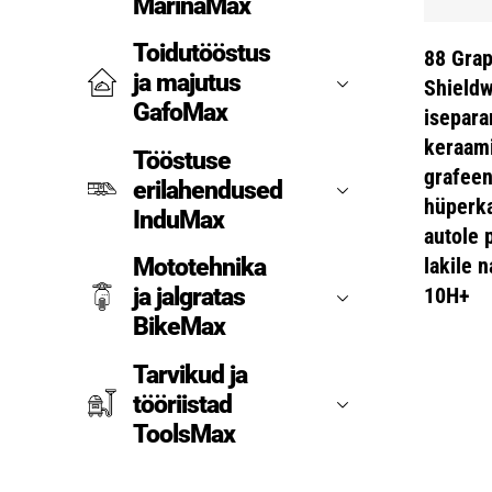
MarinaMax
Toidutööstus
88 Gra
ja majutus
Shieldw
GafoMax
isepara
keraami
Tööstuse
grafee
erilahendused
hüperka
InduMax
autole 
Mototehnika
lakile 
ja jalgratas
10H+
BikeMax
Tarvikud ja
tööriistad
ToolsMax