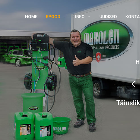
HOME
EPOOD
INFO
UUDISED
KONTA
H
Täiusli