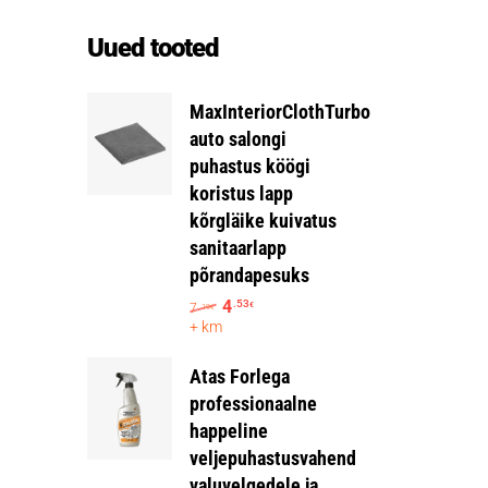
Uued tooted
MaxInteriorClothTurbo
auto salongi
puhastus köögi
koristus lapp
kõrgläike kuivatus
sanitaarlapp
põrandapesuks
4
.53
7
€
.19
€
+ km
Atas Forlega
professionaalne
happeline
veljepuhastusvahend
valuvelgedele ja