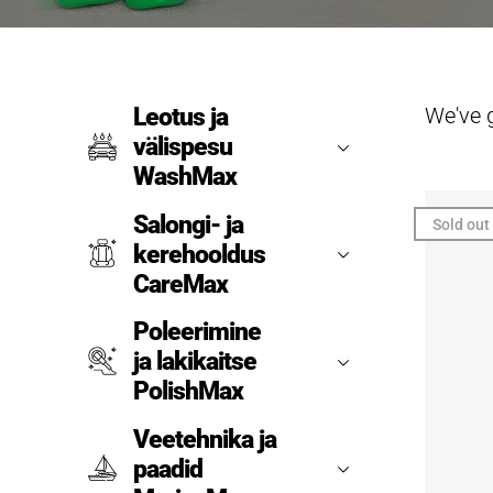
We've 
Leotus ja
välispesu
WashMax
Salongi- ja
Sold out
kerehooldus
CareMax
Poleerimine
ja lakikaitse
PolishMax
Veetehnika ja
paadid