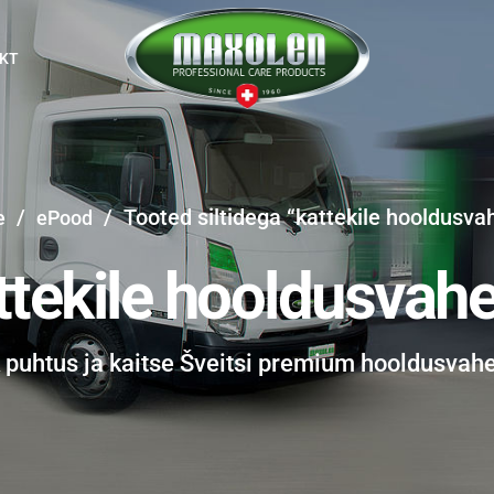
KT
/
/
Tooted siltidega “kattekile hooldusva
e
ePood
ttekile hooldusvah
k puhtus ja kaitse Šveitsi premium hooldusvah