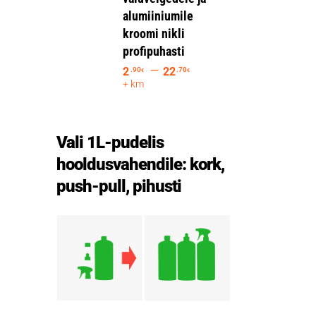
alumiiniumile
kroomi nikli
profipuhasti
–
2
22
.90
.70
€
€
+ km
Vali 1L-pudelis
hooldusvahendile: kork,
push-pull, pihusti