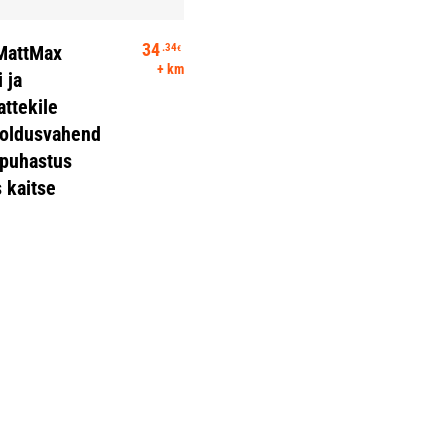
Loe Edasi
34
.34
MattMax
€
+ km
 ja
attekile
ooldusvahend
 puhastus
 kaitse