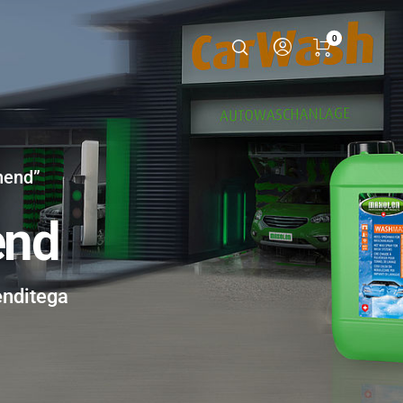
0
hend”
end
enditega