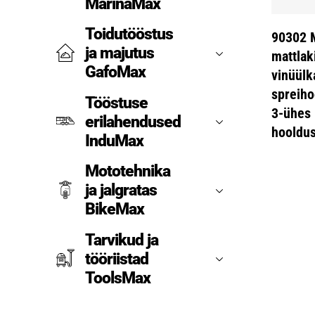
MarinaMax
Toidutööstus
90302 
ja majutus
mattlaki
GafoMax
vinüülk
spreih
Tööstuse
3-ühes
erilahendused
hooldus
InduMax
Mototehnika
ja jalgratas
BikeMax
Tarvikud ja
tööriistad
ToolsMax