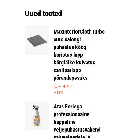
Uued tooted
MaxInteriorClothTurbo
auto salongi
puhastus köögi
koristus lapp
kõrgläike kuivatus
sanitaarlapp
põrandapesuks
4
.53
7
€
.19
€
+ km
Atas Forlega
professionaalne
happeline
veljepuhastusvahend
valuvelgedele ja