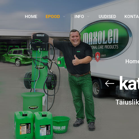
HOME
EPOOD
INFO
UUDISED
KONTA
Hom
ka
Täiusli