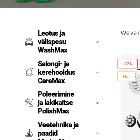
We've 
Leotus ja
välispesu
WashMax
Salongi- ja
-37%
kerehooldus
Hot
CareMax
Poleerimine
ja lakikaitse
PolishMax
Veetehnika ja
paadid