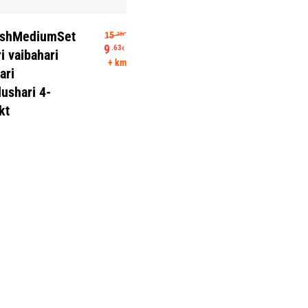
Lisa Korvi
Algne hind oli: 15.28€.
rushMediumSet
15
.28
€
9
.63
€
ri vaibahari
Praegune hind on: 9.63€.
+ km
ari
lushari 4-
kt