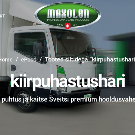
KT
/
/
Tooted siltidega “kiirpuhastushari
Home
ePood
kiirpuhastushari
k puhtus ja kaitse Šveitsi premium hooldusvah