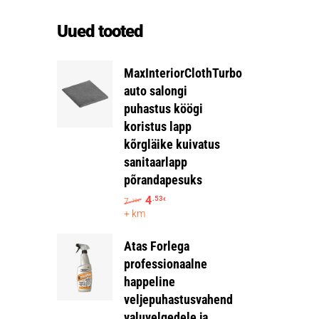
Uued tooted
MaxInteriorClothTurbo
auto salongi
puhastus köögi
koristus lapp
kõrgläike kuivatus
sanitaarlapp
põrandapesuks
4
.53
7
€
.19
€
+ km
Atas Forlega
professionaalne
happeline
veljepuhastusvahend
valuvelgedele ja