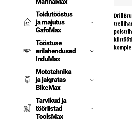
MarinaMax
Toidutööstus
DrillB
ja majutus
trelliha
GafoMax
polstrih
kiirtööt
Tööstuse
komple
erilahendused
InduMax
Mototehnika
ja jalgratas
BikeMax
Tarvikud ja
tööriistad
ToolsMax