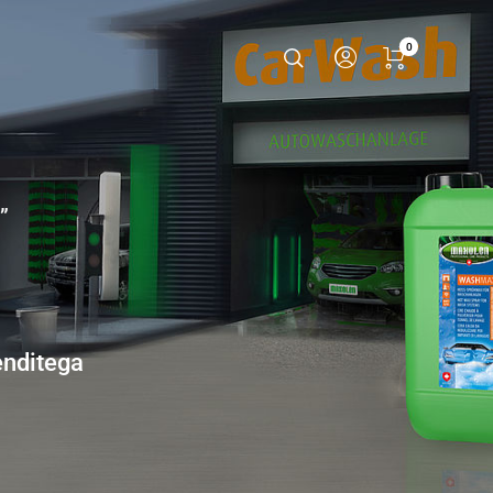
0
”
enditega