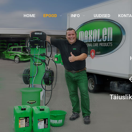
HOME
EPOOD
INFO
UUDISED
KONTA
Täiusli