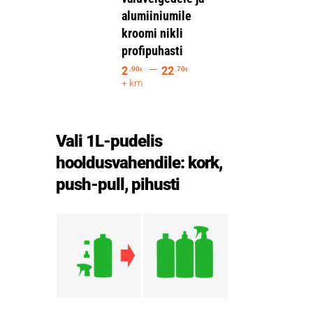
alumiiniumile
kroomi nikli
profipuhasti
–
2
22
.90
.70
€
€
+ km
Vali 1L-pudelis
hooldusvahendile: kork,
push-pull, pihusti