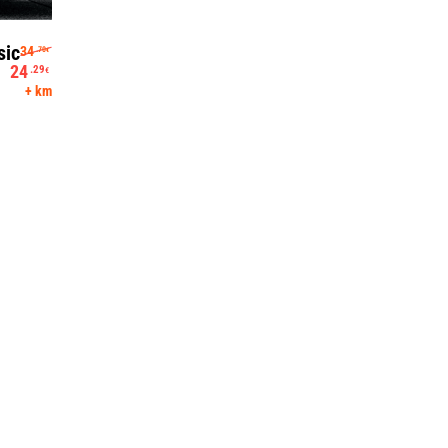
Algne hind oli: 34.70€.
sic
34
.70
€
24
.29
€
Praegune hind on: 24.29€.
+ km