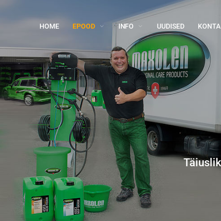
HOME
EPOOD
INFO
UUDISED
KONTA
Täiusli