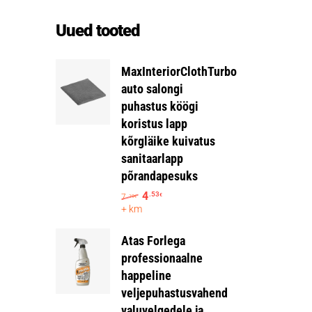
Uued tooted
MaxInteriorClothTurbo
auto salongi
puhastus köögi
koristus lapp
kõrgläike kuivatus
sanitaarlapp
põrandapesuks
4
.53
7
€
.19
€
+ km
Atas Forlega
professionaalne
happeline
veljepuhastusvahend
valuvelgedele ja