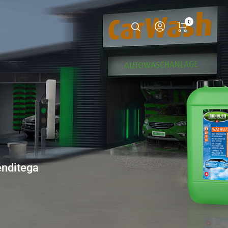
0
enditega