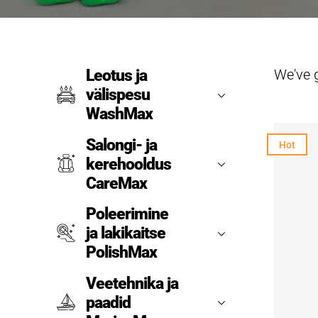
We've 
Leotus ja
välispesu
WashMax
Salongi- ja
Hot
kerehooldus
CareMax
Poleerimine
ja lakikaitse
PolishMax
Veetehnika ja
paadid