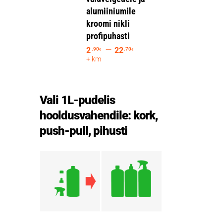
alumiiniumile
kroomi nikli
profipuhasti
–
2
22
.90
.70
€
€
+ km
Vali 1L-pudelis
hooldusvahendile: kork,
push-pull, pihusti