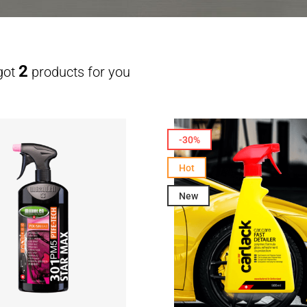
2
got
products for you
-30%
Hot
New