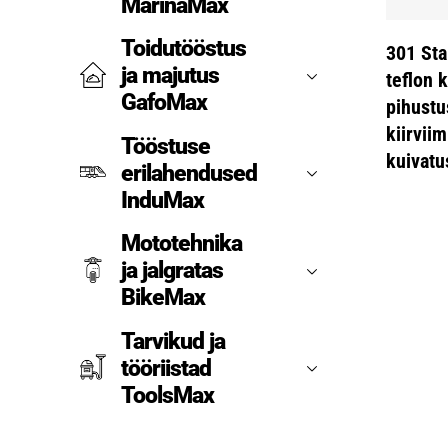
MarinaMax
Toidutööstus
301 Sta
ja majutus
teflon k
GafoMax
pihustu
kiirviim
Tööstuse
kuivatu
erilahendused
InduMax
Mototehnika
ja jalgratas
BikeMax
Tarvikud ja
tööriistad
ToolsMax