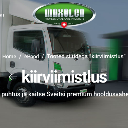
KT
/
/
Tooted siltidega “kiirviimistlus”
Home
ePood
kiirviimistlus
k puhtus ja kaitse Šveitsi premium hooldusvah