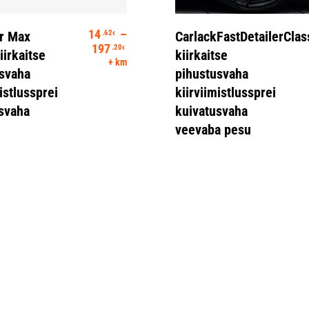
Vali
Lisa Korvi
14
–
.62
r Max
CarlackFastDetailerClas
€
Hinnavahemik: 14.62€ kuni 197.20€
197
.20
€
iirkaitse
kiirkaitse
+ km
svaha
pihustusvaha
istlussprei
kiirviimistlussprei
svaha
kuivatusvaha
veevaba pesu