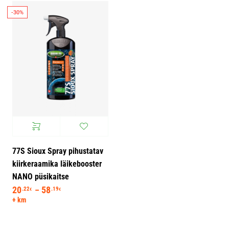
-30%
77S Sioux Spray pihustatav
kiirkeraamika läikebooster
NANO püsikaitse
20
58
Hinnavahemik: 20.22€ kuni 58.19€
.22
.19
–
€
€
+ km