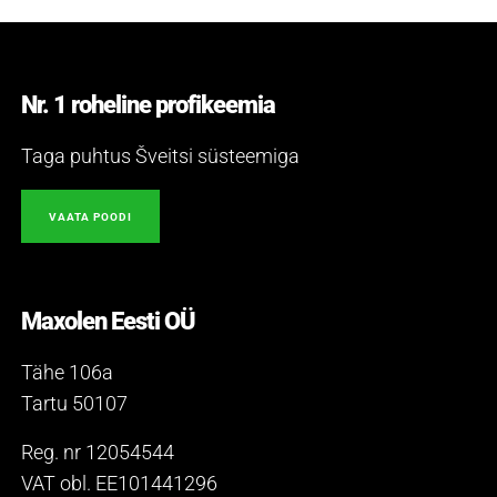
Nr. 1 roheline profikeemia
Taga puhtus Šveitsi süsteemiga
VAATA POODI
Maxolen Eesti OÜ
Tähe 106a
Tartu 50107
Reg. nr 12054544
VAT obl. EE101441296