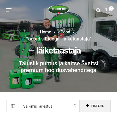
0
/
/
Home
ePood
Tooted siltidega “läiketaastaja”
läiketaastaja
Täiuslik puhtus ja kaitse Šveitsi
premium hooldusvahenditega
Vaikimisi järjestus
FILTERS