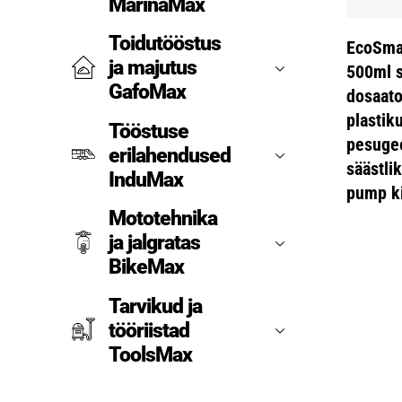
MarinaMax
Toidutööstus
EcoSma
ja majutus
500ml 
GafoMax
dosaato
plastik
Tööstuse
pesuge
erilahendused
säästlik
InduMax
pump ki
Mototehnika
ja jalgratas
BikeMax
Tarvikud ja
tööriistad
ToolsMax