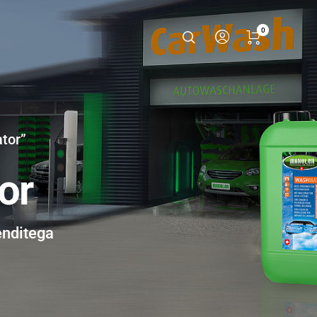
0
ator”
or
enditega