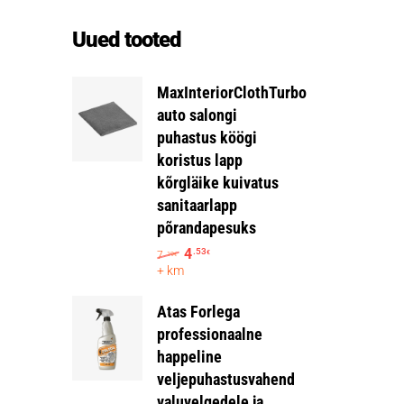
Uued tooted
MaxInteriorClothTurbo
auto salongi
puhastus köögi
koristus lapp
kõrgläike kuivatus
sanitaarlapp
põrandapesuks
4
.53
7
€
.19
€
+ km
Atas Forlega
professionaalne
happeline
veljepuhastusvahend
valuvelgedele ja