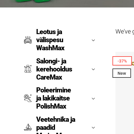
We've 
Leotus ja
välispesu
WashMax
Salongi- ja
-37%
kerehooldus
New
CareMax
Poleerimine
ja lakikaitse
PolishMax
Veetehnika ja
paadid