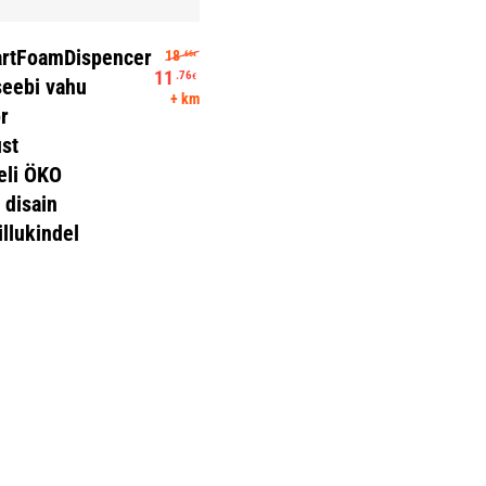
Vali
Algne hind oli: 18.66€.
rtFoamDispencer
18
.66
€
11
.76
€
seebi vahu
Praegune hind on: 11.76€.
+ km
r
ust
eli ÖKO
 disain
llukindel