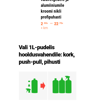
alumiiniumile
kroomi nikli
profipuhasti
–
2
22
.90
.70
€
€
+ km
Vali 1L-pudelis
hooldusvahendile: kork,
push-pull, pihusti