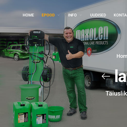
HOME
EPOOD
INFO
UUDISED
KONTA
Hom
l
Täiusli