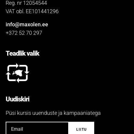
Reg. nr 12054544
VAT obl. EE101441296
info@maxolen.ee
+372 52 70 297
Teadlik valik
Uudiskiri
Püsi kursis uuenduste ja kampaaniatega