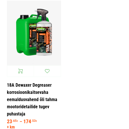
18A Dewaxer Degreaser
korrosioonikaitsevaha
eemaldusvahend õli tahma
mootoridetailide tugev
puhastaja
23
174
Hinnavahemik: 23.65€ kuni 174.53€
.65
.53
–
€
€
+ km