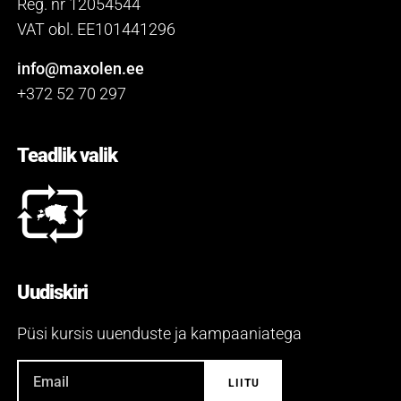
Reg. nr 12054544
VAT obl. EE101441296
info@maxolen.ee
+372 52 70 297
Teadlik valik
Uudiskiri
Püsi kursis uuenduste ja kampaaniatega