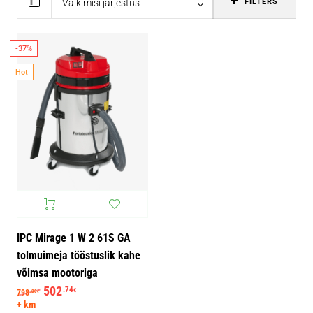
Vaikimisi järjestus
FILTERS
-37%
Hot
IPC Mirage 1 W 2 61S GA
tolmuimeja tööstuslik kahe
võimsa mootoriga
Algne hind oli: 798.00€.
502
Praegune hind on: 502.74€.
.74
€
798
.00
€
+ km