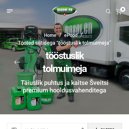
0
/
/
Home
ePood
Tooted siltidega “tööstuslik tolmuimeja”
tööstuslik
tolmuimeja
Täiuslik puhtus ja kaitse Šveitsi
premium hooldusvahenditega