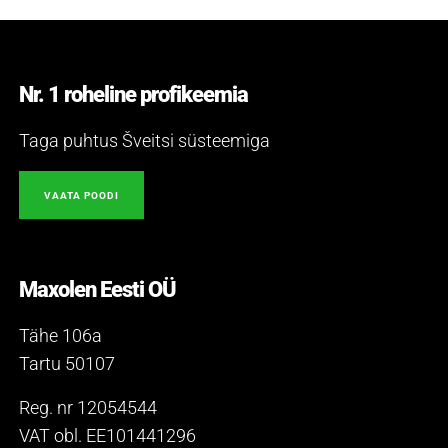
Nr. 1 roheline profikeemia
Taga puhtus Šveitsi süsteemiga
VAATA POODI
Maxolen Eesti OÜ
Tähe 106a
Tartu 50107
Reg. nr 12054544
VAT obl. EE101441296