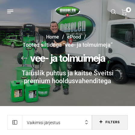
0
/
/
Home
ePood
Tooted siltidega “vee- ja tolmuimeja”
vee- ja tolmuimeja
Täiuslik puhtus ja kaitse Šveitsi
premium hooldusvahenditega
Vaikimisi järjestus
FILTERS