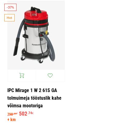
-37%
Hot
IPC Mirage 1 W 2 61S GA
tolmuimeja tööstuslik kahe
võimsa mootoriga
Algne hind oli: 798.00€.
502
Praegune hind on: 502.74€.
.74
€
798
.00
€
+ km