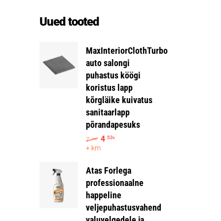
Uued tooted
MaxInteriorClothTurbo
auto salongi
puhastus köögi
koristus lapp
kõrgläike kuivatus
sanitaarlapp
põrandapesuks
4
.53
7
€
.19
€
+ km
Atas Forlega
professionaalne
happeline
veljepuhastusvahend
valuvelgedele ja