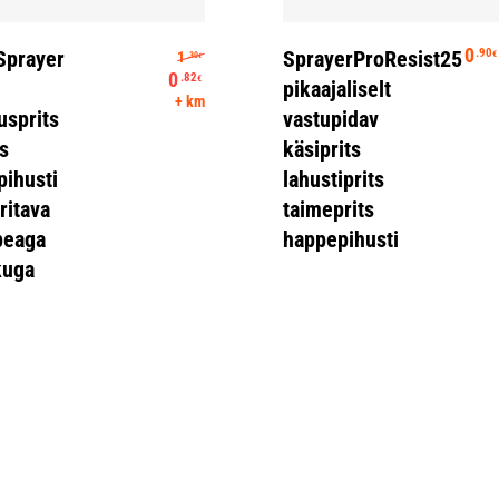
Lisa Korvi
Vali
Algne hind oli: 1.30€.
0
.90
Sprayer
SprayerProResist25
1
€
.30
€
0
.82
€
pikaajaliselt
Praegune hind on: 0.82€.
+ km
usprits
vastupidav
ts
käsiprits
ihusti
lahustiprits
ritava
taimeprits
peaga
happepihusti
kuga