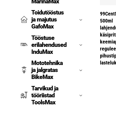
MarinaMax
Toidutööstus
99Cent
ja majutus
500ml
GafoMax
lahjend
käsipri
Tööstuse
keemiap
erilahendused
regulee
InduMax
pihusti
Mototehnika
lastelu
ja jalgratas
BikeMax
Tarvikud ja
tööriistad
ToolsMax