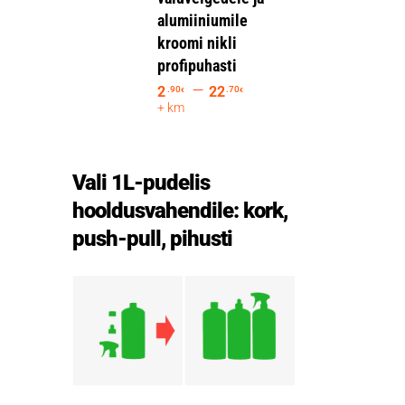
alumiiniumile
kroomi nikli
profipuhasti
–
2
22
.90
.70
€
€
+ km
Vali 1L-pudelis
hooldusvahendile: kork,
push-pull, pihusti