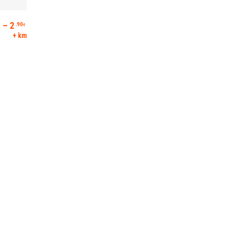
Hinnavahemik: 0.90€ kuni 2.90€
–
2
.90
€
+ km