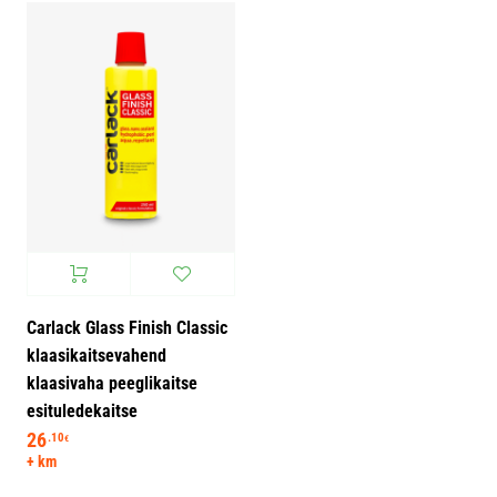
Carlack Glass Finish Classic
klaasikaitsevahend
klaasivaha peeglikaitse
esituledekaitse
26
.10
€
+ km