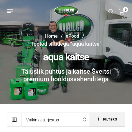
0
/
/
Home
ePood
Tooted siltidega “aqua kaitse”
aqua kaitse
Täiuslik puhtus ja kaitse Šveitsi
premium hooldusvahenditega
Vaikimisi järjestus
FILTERS