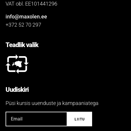
VAT obl. EE101441296
info@maxolen.ee
+372 52 70 297
Teadlik valik
Uudiskiri
Püsi kursis uuenduste ja kampaaniatega