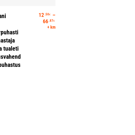
Vali
12
–
.50
ani
€
Hinnavahemik: 12.50€ kuni 66.87€
66
.87
€
+ km
rpuhasti
astaja
 tualeti
usvahend
puhastus