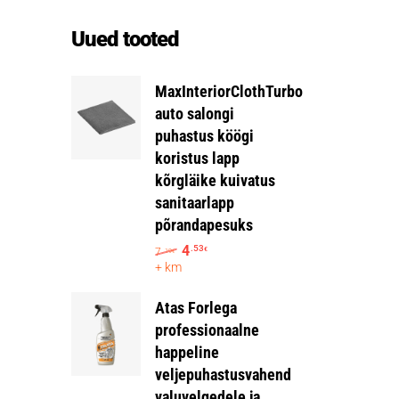
Uued tooted
MaxInteriorClothTurbo
auto salongi
puhastus köögi
koristus lapp
kõrgläike kuivatus
sanitaarlapp
põrandapesuks
4
.53
7
€
.19
€
+ km
Atas Forlega
professionaalne
happeline
veljepuhastusvahend
valuvelgedele ja