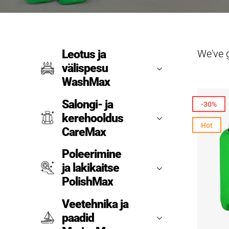
We've 
Leotus ja
välispesu
WashMax
Salongi- ja
-30%
kerehooldus
Hot
CareMax
Poleerimine
ja lakikaitse
PolishMax
Veetehnika ja
paadid