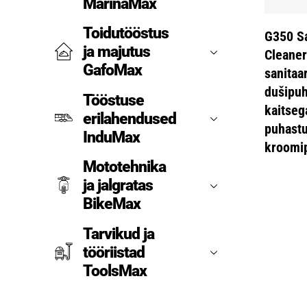
MarinaMax
Toidutööstus
G350 S
ja majutus
Cleaner
GafoMax
sanitaa
dušipuh
Tööstuse
kaitsega
erilahendused
puhast
InduMax
kroomi
Mototehnika
ja jalgratas
BikeMax
Tarvikud ja
tööriistad
ToolsMax