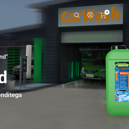
0
nd”
d
enditega