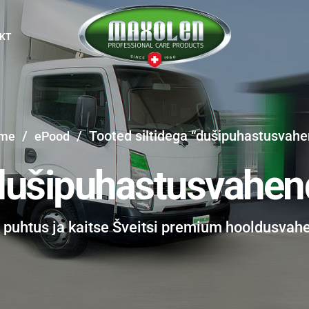
KT
/
/
Tooted siltidega “dušipuhastusvahe
me
ePood
dušipuhastusvahen
k puhtus ja kaitse Šveitsi premium hooldusvah