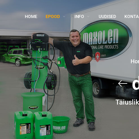
HOME
EPOOD
INFO
UUDISED
KONTA
Ho
Täiusli