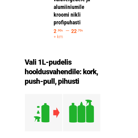
alumiiniumile
kroomi nikli
profipuhasti
–
2
22
.90
.70
€
€
+ km
Vali 1L-pudelis
hooldusvahendile: kork,
push-pull, pihusti