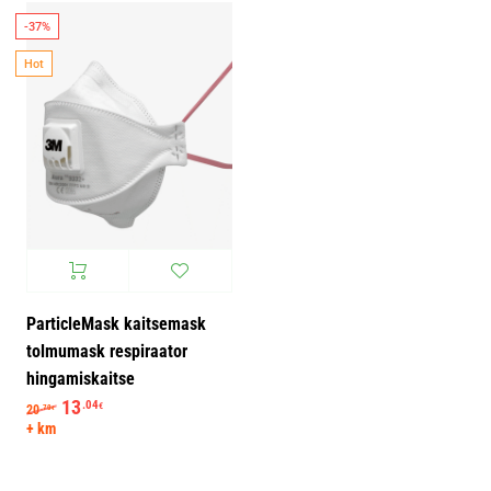
-37%
Hot
ParticleMask kaitsemask
tolmumask respiraator
hingamiskaitse
Algne hind oli: 20.70€.
13
Praegune hind on: 13.04€.
.04
€
20
.70
€
+ km