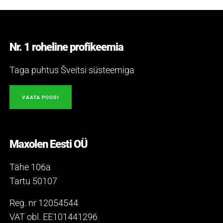
Nr. 1 roheline profikeemia
Taga puhtus Šveitsi süsteemiga
VAATA POODI
Maxolen Eesti OÜ
Tähe 106a
Tartu 50107
Reg. nr 12054544
VAT obl. EE101441296