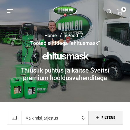
0
/
/
Home
ePood
Tooted siltidega “ehitusmask”
ehitusmask
Täiuslik puhtus ja kaitse Šveitsi
premium hooldusvahenditega
Vaikimisi järjestus
FILTERS