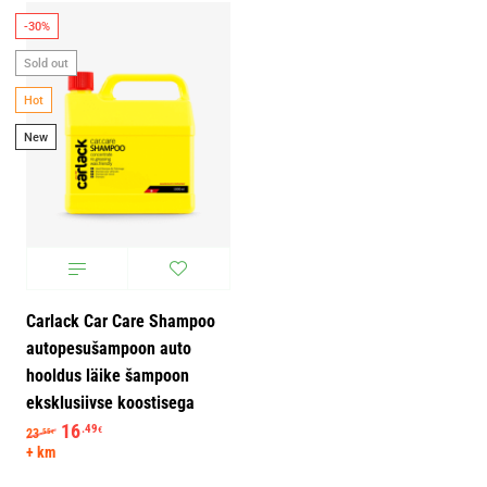
-30%
Sold out
Hot
New
Carlack Car Care Shampoo
autopesušampoon auto
hooldus läike šampoon
eksklusiivse koostisega
Algne hind oli: 23.55€.
16
Praegune hind on: 16.49€.
.49
€
23
.55
€
+ km