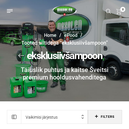
0
/
/
Home
ePood
Tooted siltidega “eksklusiivšampoon”
eksklusiivšampoon
Täiuslik puhtus ja kaitse Šveitsi
premium hooldusvahenditega
Vaikimisi järjestus
FILTERS