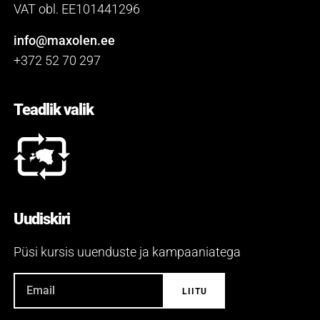
VAT obl. EE101441296
info@maxolen.ee
+372 52 70 297
Teadlik valik
Uudiskiri
Püsi kursis uuenduste ja kampaaniatega