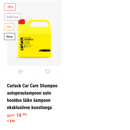
-30%
Sold out
Hot
New
Carlack Car Care Shampoo
autopesušampoon auto
hooldus läike šampoon
eksklusiivse koostisega
Algne hind oli: 23.55€.
16
Praegune hind on: 16.49€.
.49
€
23
.55
€
+ km