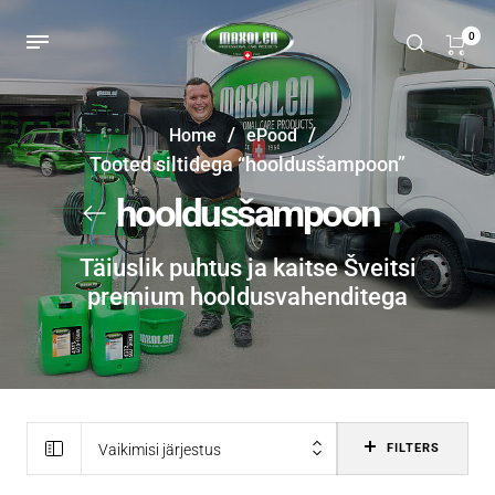
0
/
/
Home
ePood
Tooted siltidega “hooldusšampoon”
hooldusšampoon
Täiuslik puhtus ja kaitse Šveitsi
premium hooldusvahenditega
Vaikimisi järjestus
FILTERS