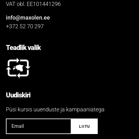
VAT obl. EE101441296
info@maxolen.ee
+372 52 70 297
Teadlik valik
Uudiskiri
Püsi kursis uuenduste ja kampaaniatega