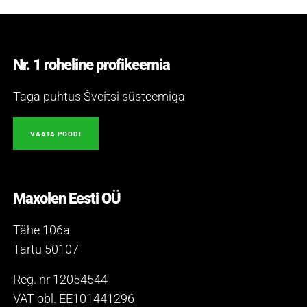
Nr. 1 roheline profikeemia
Taga puhtus Šveitsi süsteemiga
VAATA POODI
Maxolen Eesti OÜ
Tähe 106a
Tartu 50107
Reg. nr 12054544
VAT obl. EE101441296