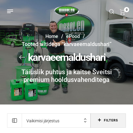
0
/
/
Home
ePood
Tooted siltidega “karvaeemaldushari”
karvaeemaldushari
Täiuslik puhtus ja kaitse Šveitsi
premium hooldusvahenditega
Vaikimisi järjestus
FILTERS