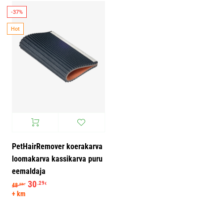
-37%
Hot
PetHairRemover koerakarva
loomakarva kassikarva puru
eemaldaja
Algne hind oli: 48.08€.
30
Praegune hind on: 30.29€.
.29
€
48
.08
€
+ km