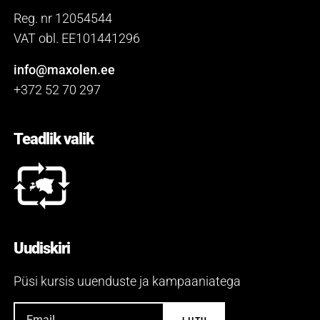
Reg. nr 12054544
VAT obl. EE101441296
info@maxolen.ee
+372 52 70 297
Teadlik valik
Uudiskiri
Püsi kursis uuenduste ja kampaaniatega