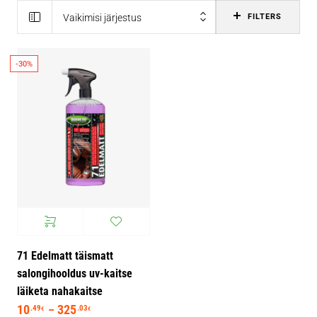
Vaikimisi järjestus
FILTERS
-30%
71 Edelmatt täismatt
salongihooldus uv-kaitse
läiketa nahakaitse
10
325
Hinnavahemik: 10.49€ kuni 325.03€
.49
.03
–
€
€