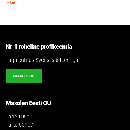
+ km
Nr. 1 roheline profikeemia
Taga puhtus Šveitsi süsteemiga
VAATA POODI
Maxolen Eesti OÜ
Tähe 106a
Tartu 50107