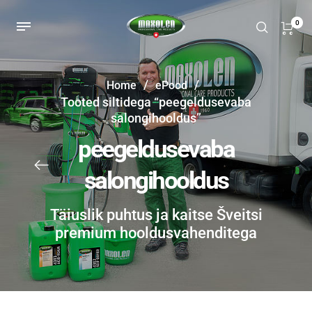
0
/
/
Home
ePood
Tooted siltidega “peegeldusevaba
salongihooldus”
peegeldusevaba
salongihooldus
Täiuslik puhtus ja kaitse Šveitsi
premium hooldusvahenditega