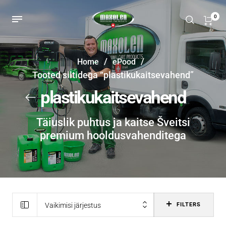
0
/
/
Home
ePood
Tooted siltidega “plastikukaitsevahend”
plastikukaitsevahend
Täiuslik puhtus ja kaitse Šveitsi
premium hooldusvahenditega
Vaikimisi järjestus
FILTERS