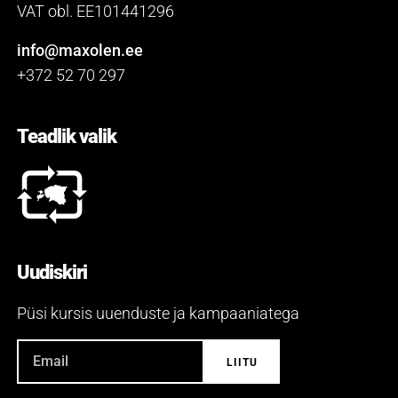
VAT obl. EE101441296
info@maxolen.ee
+372 52 70 297
Teadlik valik
Uudiskiri
Püsi kursis uuenduste ja kampaaniatega