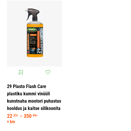
29 Plasto Flash Care
plastiku kummi vinüüli
kunstnaha mootori puhastus
hooldus ja kaitse silikoonita
22
350
Hinnavahemik: 22.22€ kuni 350.46€
.22
.46
–
€
€
+ km