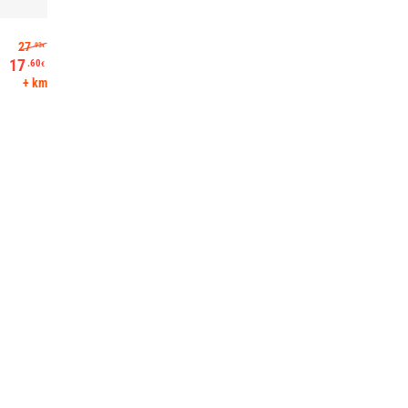
Algne hind oli: 27.93€.
27
.93
€
17
.60
€
Praegune hind on: 17.60€.
+ km