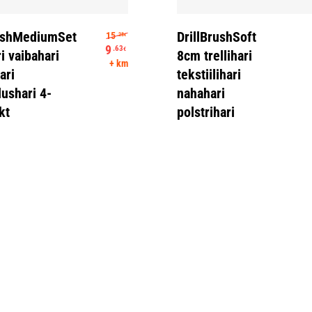
Lisa Korvi
Lisa Korvi
Algne hind oli: 15.28€.
rushMediumSet
DrillBrushSoft
15
.28
€
9
.63
€
ri vaibahari
8cm trellihari
Praegune hind on: 9.63€.
+ km
ari
tekstiilihari
lushari 4-
nahahari
kt
polstrihari