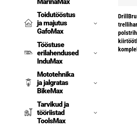
MarinaMax
Toidutööstus
DrillB
ja majutus
trelliha
GafoMax
polstrih
kiirtööt
Tööstuse
komple
erilahendused
InduMax
Mototehnika
ja jalgratas
BikeMax
Tarvikud ja
tööriistad
ToolsMax