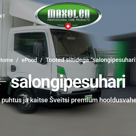
KT
/
/
Tooted siltidega “salongipesuhari
Home
ePood
salongipesuhari
k puhtus ja kaitse Šveitsi premium hooldusvah