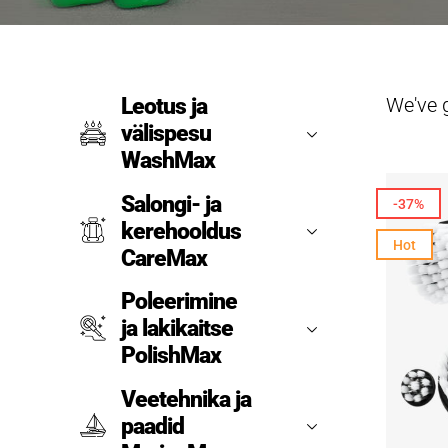
We've 
Leotus ja
välispesu
WashMax
Salongi- ja
-37%
kerehooldus
Hot
CareMax
Poleerimine
ja lakikaitse
PolishMax
Veetehnika ja
paadid