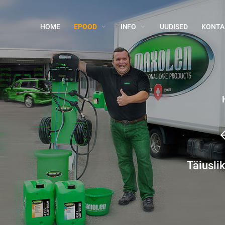
HOME
EPOOD
INFO
UUDISED
KONTA
Täiusli