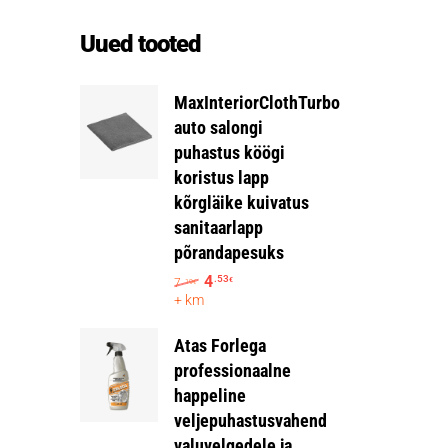
Uued tooted
MaxInteriorClothTurbo
auto salongi
puhastus köögi
koristus lapp
kõrgläike kuivatus
sanitaarlapp
põrandapesuks
4
.53
7
€
.19
€
+ km
Atas Forlega
professionaalne
happeline
veljepuhastusvahend
valuvelgedele ja