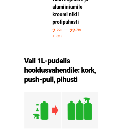
alumiiniumile
kroomi nikli
profipuhasti
–
2
22
.90
.70
€
€
+ km
Vali 1L-pudelis
hooldusvahendile: kork,
push-pull, pihusti