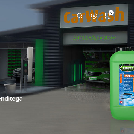
0
”
enditega