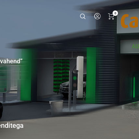
0
svahend”
enditega