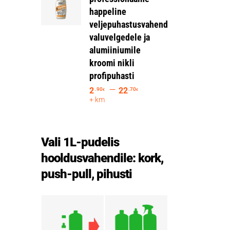
happeline
veljepuhastusvahend
valuvelgedele ja
alumiiniumile
kroomi nikli
profipuhasti
–
2
22
.90
.70
€
€
+ km
Vali 1L-pudelis
hooldusvahendile: kork,
push-pull, pihusti