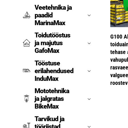
Veetehnika ja
paadid
MarinaMax
Toidutööstus
G100 A
ja majutus
toiduai
GafoMax
tehase 
vahupuh
Tööstuse
rasvae
erilahendused
valgue
InduMax
roostev
Mototehnika
ja jalgratas
BikeMax
Tarvikud ja
tööriistad