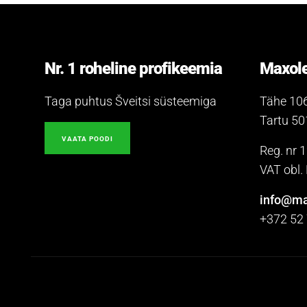
Nr. 1 roheline profikeemia
Maxole
Taga puhtus Šveitsi süsteemiga
Tähe 10
Tartu 5
VAATA POODI
Reg. nr 
VAT obl
info@ma
+372 52