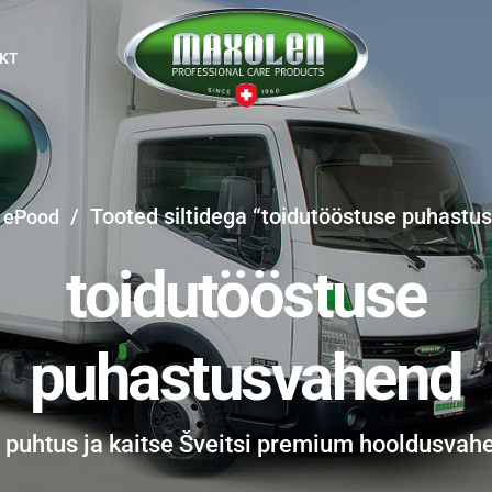
KT
/
Tooted siltidega “toidutööstuse puhastu
ePood
toidutööstuse
puhastusvahend
k puhtus ja kaitse Šveitsi premium hooldusvah