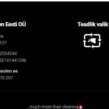
n Eesti OÜ
Teadlik valik
6a
0107
12054544
. EE101441296
xolen.ee
 70 297
...much more than cleaning