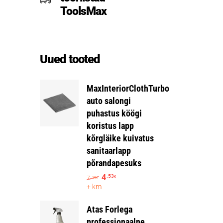
ToolsMax
Uued tooted
MaxInteriorClothTurbo
auto salongi
puhastus köögi
koristus lapp
kõrgläike kuivatus
sanitaarlapp
põrandapesuks
4
.53
7
€
.19
€
+ km
Atas Forlega
professionaalne