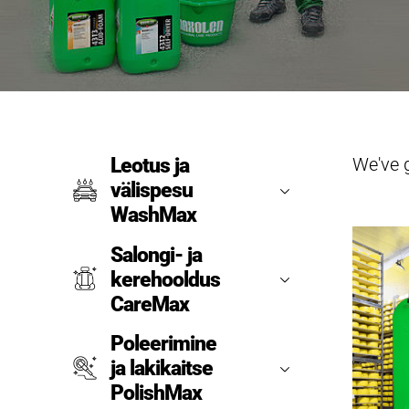
We've 
Leotus ja
välispesu
WashMax
Salongi- ja
kerehooldus
CareMax
Poleerimine
ja lakikaitse
PolishMax