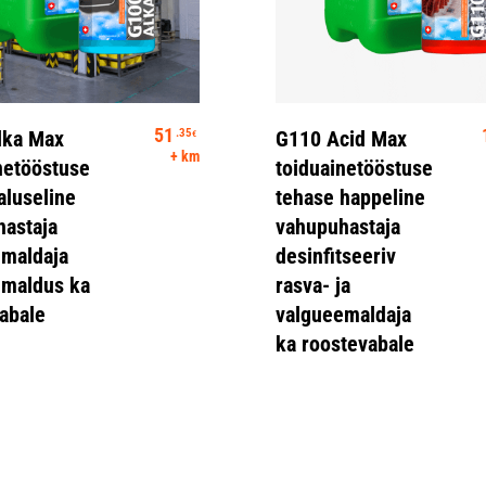
Vali
Vali
51
.35
lka Max
G110 Acid Max
€
+ km
netööstuse
toiduainetööstuse
aluseline
tehase happeline
astaja
vahupuhastaja
emaldaja
desinfitseeriv
emaldus ka
rasva- ja
abale
valgueemaldaja
ka roostevabale