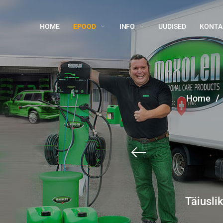
HOME
EPOOD
INFO
UUDISED
KONTA
/
Home
Täiusli