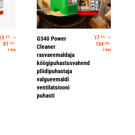
Vali
15
–
17
–
.07
.21
G340 Power
€
€
Hinnavahemik: 15.07€ kuni 87.57€
Hinnavahem
87
104
.57
.86
€
€
Cleaner
+ km
+ km
rasvaeemaldaja
köögipuhastusvahend
pliidipuhastaja
valgueemaldi
ventilatsiooni
puhasti