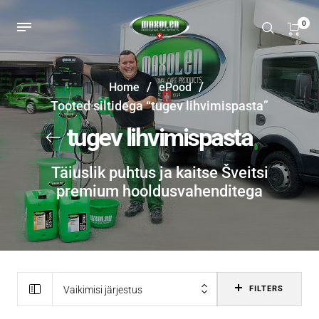
0
/
/
Home
ePood
Tooted siltidega “tugev lihvimispasta”
tugev lihvimispasta
Täiuslik puhtus ja kaitse Šveitsi
premium hooldusvahenditega
Vaikimisi järjestus
FILTERS