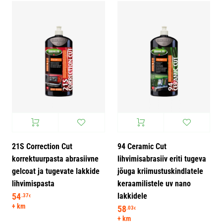
21S Correction Cut
94 Ceramic Cut
korrektuurpasta abrasiivne
lihvimisabrasiiv eriti tugeva
gelcoat ja tugevate lakkide
jõuga kriimustuskindlatele
lihvimispasta
keraamilistele uv nano
lakkidele
54
.37
€
+ km
58
.03
€
+ km