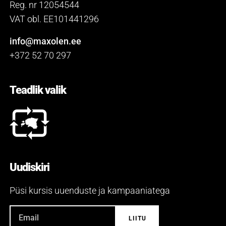
Reg. nr 12054544
VAT obl. EE101441296
info@maxolen.ee
+372 52 70 297
Teadlik valik
Uudiskiri
Püsi kursis uuenduste ja kampaaniatega