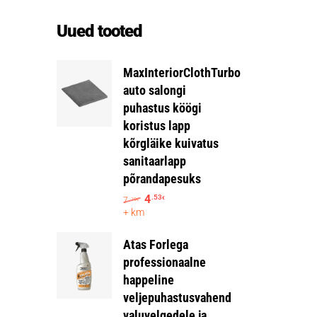
Uued tooted
MaxInteriorClothTurbo
auto salongi
puhastus köögi
koristus lapp
kõrgläike kuivatus
sanitaarlapp
põrandapesuks
4
.53
7
€
.19
€
+ km
Atas Forlega
professionaalne
happeline
veljepuhastusvahend
valuvelgedele ja