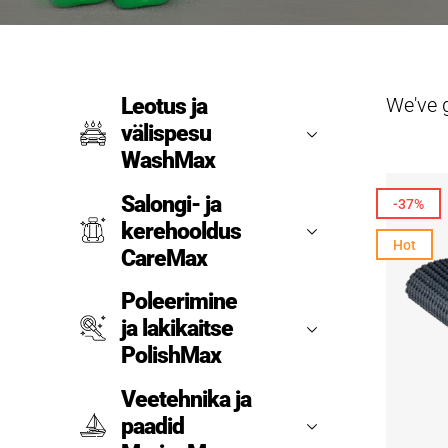
We've 
Leotus ja
välispesu
WashMax
Salongi- ja
-37%
kerehooldus
Hot
CareMax
Poleerimine
ja lakikaitse
PolishMax
Veetehnika ja
paadid