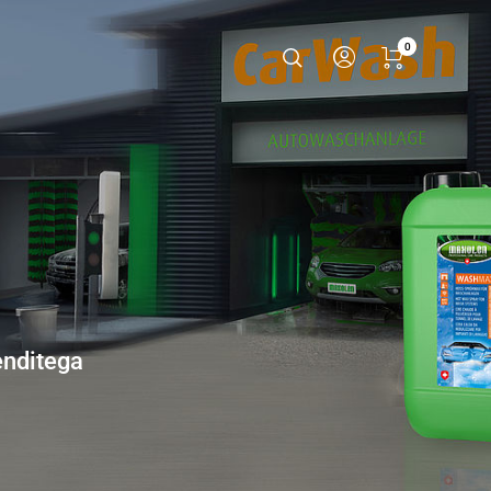
0
enditega