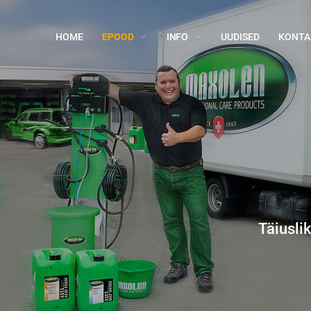
HOME
EPOOD
INFO
UUDISED
KONTA
Täiusli