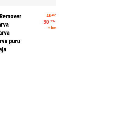
Lisa Korvi
Algne hind oli: 48.08€.
rRemover
48
.08
€
30
.29
€
arva
Praegune hind on: 30.29€.
+ km
arva
rva puru
aja