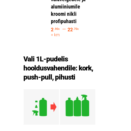
alumiiniumile
kroomi nikli
profipuhasti
–
2
22
.90
.70
€
€
+ km
Vali 1L-pudelis
hooldusvahendile: kork,
push-pull, pihusti