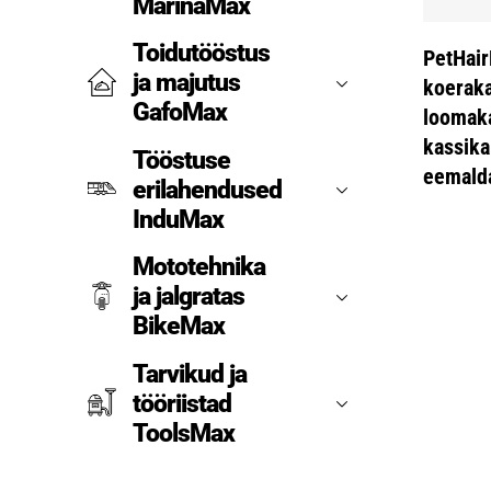
MarinaMax
Toidutööstus
PetHai
ja majutus
koerak
GafoMax
loomak
kassika
Tööstuse
eemald
erilahendused
InduMax
Mototehnika
ja jalgratas
BikeMax
Tarvikud ja
tööriistad
ToolsMax