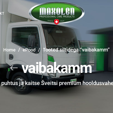
KT
/
/
Tooted siltidega “vaibakamm”
Home
ePood
vaibakamm
k puhtus ja kaitse Šveitsi premium hooldusvah