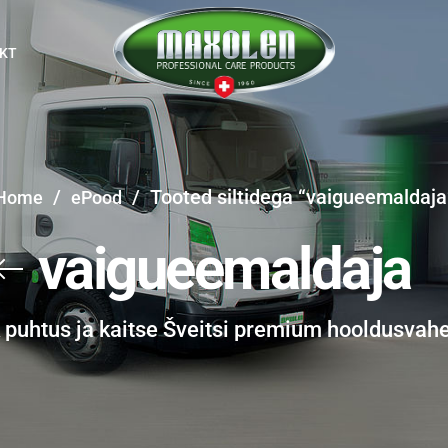
KT
/
/
Tooted siltidega “vaigueemaldaja
Home
ePood
vaigueemaldaja
k puhtus ja kaitse Šveitsi premium hooldusvah