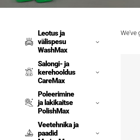
We've 
Leotus ja
välispesu
WashMax
Salongi- ja
kerehooldus
CareMax
Poleerimine
ja lakikaitse
PolishMax
Veetehnika ja
paadid