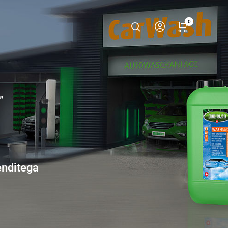
0
”
enditega