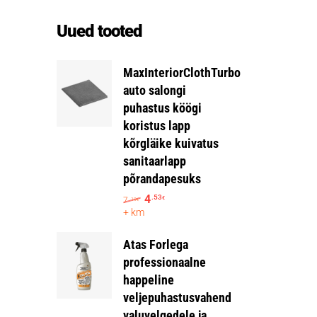
Uued tooted
MaxInteriorClothTurbo
auto salongi
puhastus köögi
koristus lapp
kõrgläike kuivatus
sanitaarlapp
põrandapesuks
4
.53
7
€
.19
€
+ km
Atas Forlega
professionaalne
happeline
veljepuhastusvahend
valuvelgedele ja