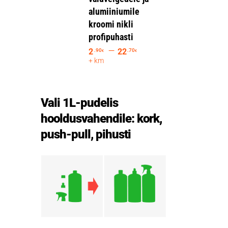
alumiiniumile
kroomi nikli
profipuhasti
–
2
22
.90
.70
€
€
+ km
Vali 1L-pudelis
hooldusvahendile: kork,
push-pull, pihusti