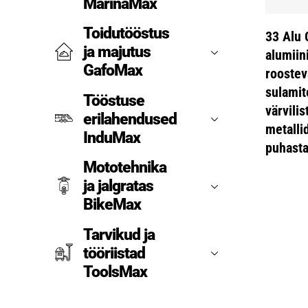
MarinaMax
Toidutööstus
33 Alu 
ja majutus
alumiin
GafoMax
roostev
sulamit
Tööstuse
värvilis
erilahendused
metalli
InduMax
puhasta
Mototehnika
ja jalgratas
BikeMax
Tarvikud ja
tööriistad
ToolsMax