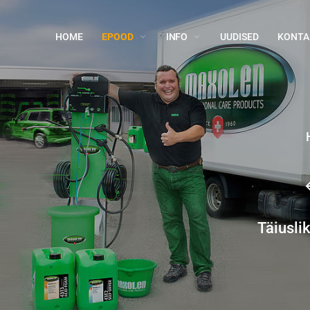
HOME
EPOOD
INFO
UUDISED
KONTA
Täiusli