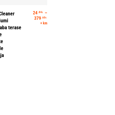
Vali
24
–
.84
Cleaner
€
Hinnavahemik: 24.84€ kuni 379.60€
379
.60
€
iumi
+ km
aba terase
e
te
de
ja