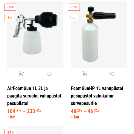
-37%
-37%
Hot
Hot
AirFoamGun 1L 3L ja
FoamGunHP 1L vahupüstol
paagita suruõhu vahupüstol
pesupüstol vahukahur
pesupüstol
survepesurile
104
233
Hinnavahemik: 104.61€ kuni 233.42€
46
46
Hinnavahemik: 46
.61
.42
.20
.32
–
–
€
€
€
€
+ km
+ km
-37%