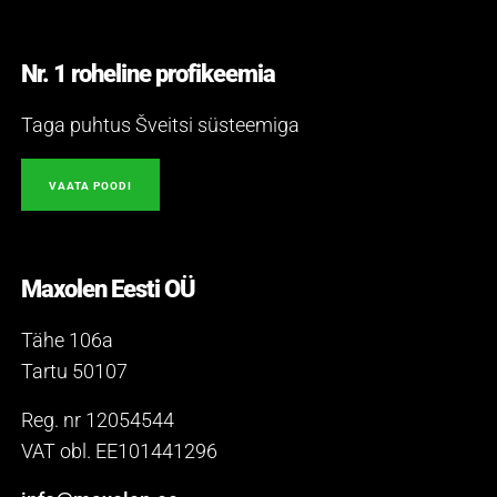
Nr. 1 roheline profikeemia
Taga puhtus Šveitsi süsteemiga
VAATA POODI
Maxolen Eesti OÜ
Tähe 106a
Tartu 50107
Reg. nr 12054544
VAT obl. EE101441296