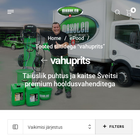
0
/
/
Home
ePood
Tooted siltidega “vahuprits”
vahuprits
Täiuslik puhtus ja kaitse Šveitsi
premium hooldusvahenditega
Vaikimisi järjestus
FILTERS