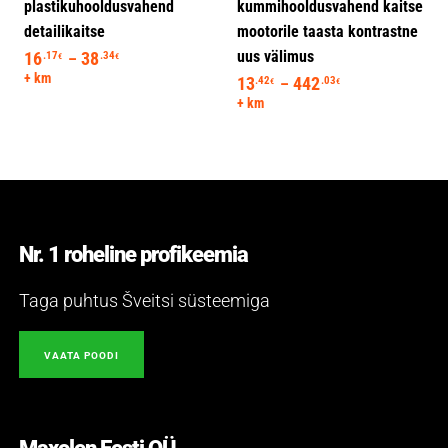
plastikuhooldusvahend
kummihooldusvahend kaitse
detailikaitse
mootorile taasta kontrastne
uus välimus
16
38
Hinnavahemik: 16.17€ kuni 38.34€
.17
.34
–
€
€
+ km
13
442
Hinnavahemik: 1
.42
.03
–
€
€
+ km
Nr. 1 roheline profikeemia
Taga puhtus Šveitsi süsteemiga
VAATA POODI