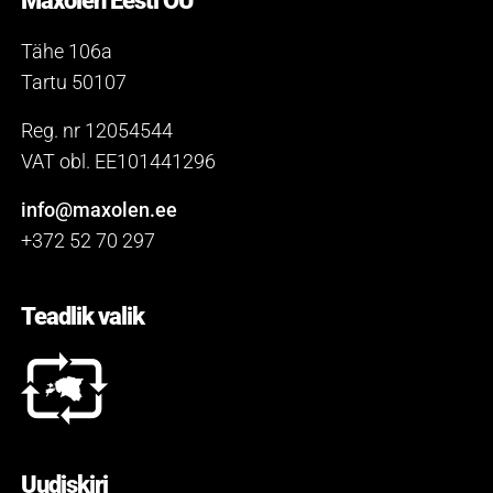
Maxolen Eesti OÜ
Tähe 106a
Tartu 50107
Reg. nr 12054544
VAT obl. EE101441296
info@maxolen.ee
+372 52 70 297
Teadlik valik
Uudiskiri