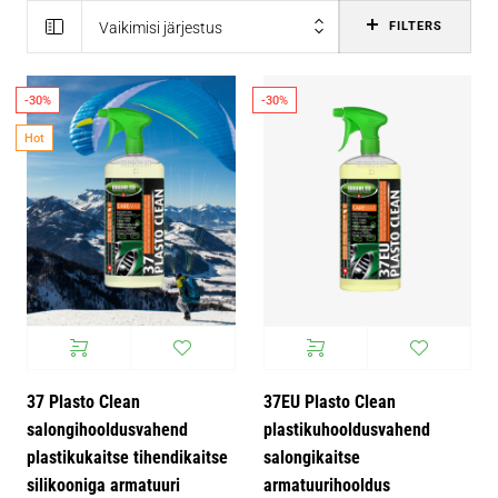
Vaikimisi järjestus
FILTERS
-30%
-30%
Hot
37 Plasto Clean
37EU Plasto Clean
salongihooldusvahend
plastikuhooldusvahend
plastikukaitse tihendikaitse
salongikaitse
silikooniga armatuuri
armatuurihooldus