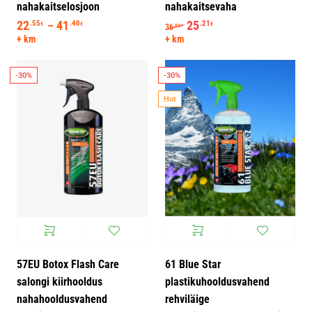
nahakaitselosjoon
nahakaitsevaha
22
41
Hinnavahemik: 22.55€ kuni 41.40€
Algne hind oli: 36.02€.
25
Praegune hind on: 25
.55
.40
.21
–
€
€
€
36
.02
€
+ km
+ km
-30%
-30%
Hot
57EU Botox Flash Care
61 Blue Star
salongi kiirhooldus
plastikuhooldusvahend
nahahooldusvahend
rehviläige