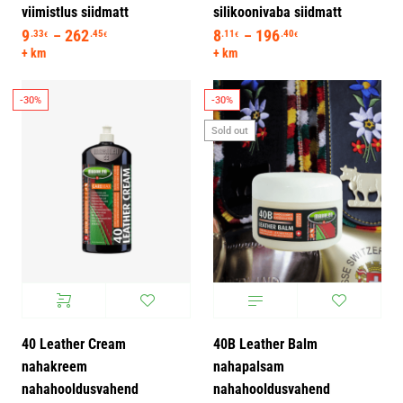
viimistlus siidmatt
silikoonivaba siidmatt
9
262
Hinnavahemik: 9.33€ kuni 262.45€
8
196
Hinnavahemik: 8.
.33
.45
.11
.40
–
–
€
€
€
€
+ km
+ km
-30%
-30%
Sold out
40 Leather Cream
40B Leather Balm
nahakreem
nahapalsam
nahahooldusvahend
nahahooldusvahend