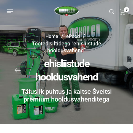
0
/
/
Home
ePood
Tooted siltidega “ehisliistude
hooldusvahend”
ehisliistude
hooldusvahend
Täiuslik puhtus ja kaitse Šveitsi
premium hooldusvahenditega