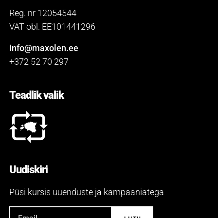
Reg. nr 12054544
VAT obl. EE101441296
info@maxolen.ee
+372 52 70 297
Teadlik valik
Uudiskiri
Püsi kursis uuenduste ja kampaaniatega