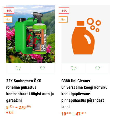
-30%
-30%
Hot
Hot
32X Saubermen ÖKO
G380 Uni Cleaner
roheline puhastus
universaalne köögi kohviku
kontsentraat köögist auto ja
kodu igapäevane
garaažini
pinnapuhastus põrandast
laeni
8
270
Hinnavahemik: 8.02€ kuni 270.10€
.02
.10
–
€
€
+ km
10
47
Hinnavahemik: 10
.14
.81
–
€
€