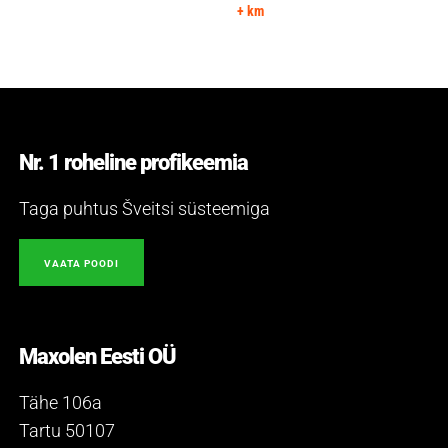
+ km
Nr. 1 roheline profikeemia
Taga puhtus Šveitsi süsteemiga
VAATA POODI
Maxolen Eesti OÜ
Tähe 106a
Tartu 50107