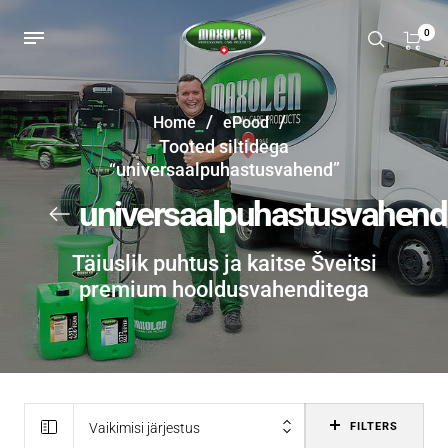
0
/
/
Home
ePood
Tooted siltidega
“universaalpuhastusvahend”
universaalpuhastusvahend
Täiuslik puhtus ja kaitse Šveitsi
premium hooldusvahenditega
Vaikimisi järjestus
FILTERS