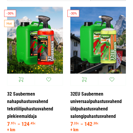
-30%
-30%
Hot
32 Saubermen
32EU Saubermen
nahapuhastusvahend
universaalpuhastusvahend
tekstiilipuhastusvahend
üldpuhastusvahend
plekieemaldaja
salongipuhastusvahend
7
124
Hinnavahemik: 7.97€ kuni 124.45€
7
142
Hinnavahemik: 7.
.97
.45
.33
.30
–
–
€
€
€
€
+ km
+ km